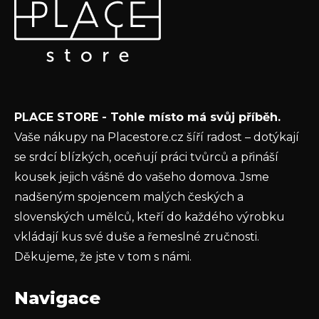
p
Vložte svůj e-mail a my vám budeme zasílat informace o
a
nových produktech na našem e-shopu.
t
E-mail
í
Vložením e-mailu souhlasíte s
podmínkami
PLACE STORE - Tohle místo má svůj příběh.
ochrany osobních údajů
Vaše nákupy na Placestore.cz šíří radost – dotýkají
PŘIHLÁSIT SE
se srdcí blízkých, oceňují práci tvůrců a přináší
kousek jejich vášně do vašeho domova. Jsme
nadšeným spojencem malých českých a
slovenských umělců, kteří do každého výrobku
vkládají kus své duše a řemeslné zručnosti.
Děkujeme, že jste v tom s námi.
Navigace