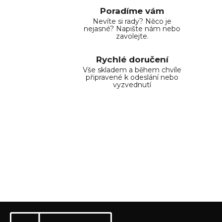
Poradíme vám
Nevíte si rady? Něco je
nejasné? Napište nám nebo
zavolejte.
Rychlé doručení
Vše skladem a během chvíle
připravené k odeslání nebo
vyzvednutí
Z
Odebírat newsletter
á