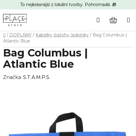
Přejít
To nejkrásnější z lokální tvorby. Pohromadě. 🎁
na
obsah
Hledat
NÁKUP
Domů
/
DOPLŇKY
/
Kabelky, batohy, ledvinky
/
Bag Columbus |
KOŠÍK
Atlantic Blue
Bag Columbus |
Atlantic Blue
Značka:
S.T.A.M.P.S.