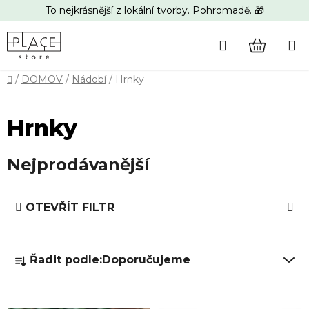
Přejít
To nejkrásnější z lokální tvorby. Pohromadě. 🎁
na
obsah
Hledat
NÁKUP
Domů
/
DOMOV
/
Nádobí
/
Hrnky
KOŠÍK
Hrnky
Nejprodávanější
V
OTEVŘÍT FILTR
ý
p
Ř
i
Řadit podle:
Doporučujeme
a
s
z
p
e
r