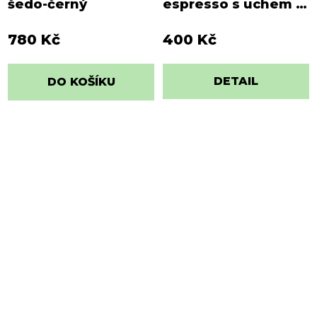
šedo-černý
espresso s uchem |
šedo-černý s
nápisem
780 Kč
400 Kč
DETAIL
DO KOŠÍKU