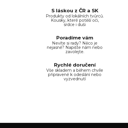
í
í
p
S láskou z ČR a SK
r
Produkty od lokálních tvůrců.
Kousky, které potěší oči,
v
srdce i duši
k
y
Poradíme vám
v
Nevíte si rady? Něco je
ý
nejasné? Napište nám nebo
zavolejte.
p
i
Rychlé doručení
s
Vše skladem a během chvíle
u
připravené k odeslání nebo
vyzvednutí
Z