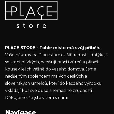
Odebírat newsletter
á
p
Vložte svůj e-mail a my vám budeme zasílat informace o
a
nových produktech na našem e-shopu.
t
E-mail
í
Vložením e-mailu souhlasíte s
podmínkami
PLACE STORE - Tohle místo má svůj příběh.
ochrany osobních údajů
Vaše nákupy na Placestore.cz šíří radost – dotýkají
PŘIHLÁSIT SE
se srdcí blízkých, oceňují práci tvůrců a přináší
kousek jejich vášně do vašeho domova. Jsme
nadšeným spojencem malých českých a
slovenských umělců, kteří do každého výrobku
vkládají kus své duše a řemeslné zručnosti.
Děkujeme, že jste v tom s námi.
Navigace