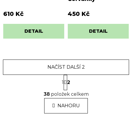
610 Kč
450 Kč
DETAIL
DETAIL
NAČÍST DALŠÍ 2
S
1
t
2
r
O
á
38
položek celkem
v
n
l
k
NAHORU
á
o
d
v
a
á
n
c