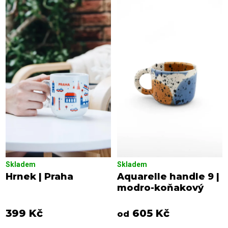
n
o
í
d
p
u
r
k
o
t
d
ů
u
k
t
ů
Skladem
Skladem
Hrnek | Praha
Aquarelle handle 9 |
modro-koňakový
399 Kč
605 Kč
od