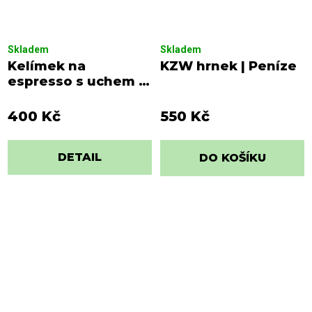
Skladem
Skladem
Kelímek na
KZW hrnek | Peníze
espresso s uchem |
šedo-žlutý s
nápisem
400 Kč
550 Kč
DETAIL
DO KOŠÍKU