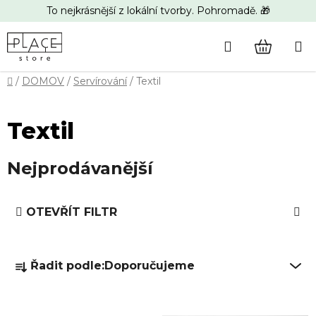
Přejít
To nejkrásnější z lokální tvorby. Pohromadě. 🎁
na
obsah
Hledat
NÁKUP
Domů
/
DOMOV
/
Servírování
/
Textil
KOŠÍK
Textil
Nejprodávanější
V
OTEVŘÍT FILTR
ý
p
Ř
i
Řadit podle:
Doporučujeme
a
s
z
p
e
r