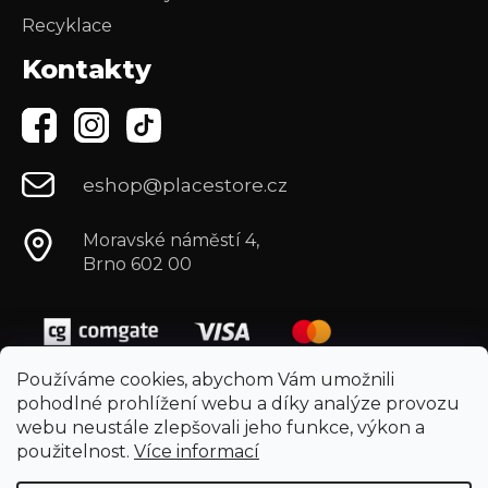
Recyklace
Kontakty
eshop@placestore.cz
Moravské náměstí 4,
Brno 602 00
Používáme cookies, abychom Vám umožnili
pohodlné prohlížení webu a díky analýze provozu
webu neustále zlepšovali jeho funkce, výkon a
použitelnost.
Více informací