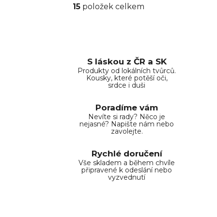
15
položek celkem
O
v
l
á
d
S láskou z ČR a SK
a
Produkty od lokálních tvůrců.
c
Kousky, které potěší oči,
í
srdce i duši
p
r
Poradíme vám
v
Nevíte si rady? Něco je
nejasné? Napište nám nebo
k
zavolejte.
y
v
Rychlé doručení
ý
Vše skladem a během chvíle
p
připravené k odeslání nebo
vyzvednutí
i
s
u