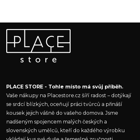
Z
Odebírat newsletter
á
p
Vložte svůj e-mail a my vám budeme zasílat informace o
a
nových produktech na našem e-shopu.
t
E-mail
í
Vložením e-mailu souhlasíte s
podmínkami
PLACE STORE - Tohle místo má svůj příběh.
ochrany osobních údajů
Vaše nákupy na Placestore.cz šíří radost – dotýkají
PŘIHLÁSIT SE
se srdcí blízkých, oceňují práci tvůrců a přináší
kousek jejich vášně do vašeho domova. Jsme
nadšeným spojencem malých českých a
slovenských umělců, kteří do každého výrobku
vkládají kus své duše a řemeslné zručnosti.