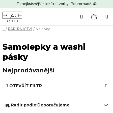
Přejít
To nejkrásnější z lokální tvorby. Pohromadě. 🎁
na
obsah
Hledat
NÁKUP
Domů
/
PAPÍRNICTVÍ
/
Nálepky
KOŠÍK
Samolepky a washi
pásky
Nejprodávanější
V
OTEVŘÍT FILTR
ý
p
Ř
i
Řadit podle:
Doporučujeme
a
s