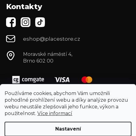
Kontakty
eshop@placestore.cz
Moravské náměstí 4,
Brno 602 00
Používáme cookies, abychom Vám umožnili
pohodlné prohlížení webu a díky analýze provozu
webu neustále zlepšovali jeho funkce, výkon a
použitelnost.
Více informací
Nastavení