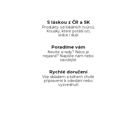
a
á
n
c
í
í
p
S láskou z ČR a SK
r
Produkty od lokálních tvůrců.
Kousky, které potěší oči,
v
srdce i duši
k
y
Poradíme vám
v
Nevíte si rady? Něco je
ý
nejasné? Napište nám nebo
zavolejte.
p
i
Rychlé doručení
s
Vše skladem a během chvíle
u
připravené k odeslání nebo
vyzvednutí