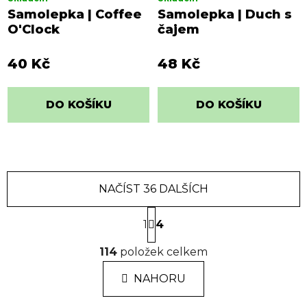
Samolepka | Coffee
Samolepka | Duch s
O'Clock
čajem
40 Kč
48 Kč
DO KOŠÍKU
DO KOŠÍKU
NAČÍST 36 DALŠÍCH
S
1
t
4
r
O
á
114
položek celkem
v
n
l
k
NAHORU
á
o
d
v