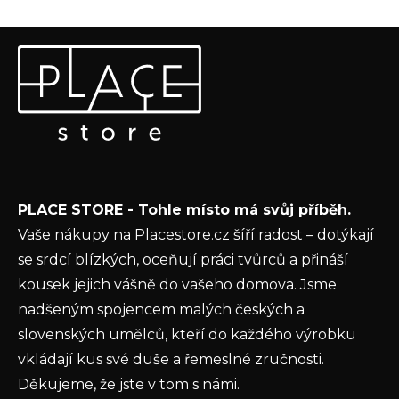
Z
Odebírat newsletter
á
p
Vložte svůj e-mail a my vám budeme zasílat informace o
a
nových produktech na našem e-shopu.
t
E-mail
í
Vložením e-mailu souhlasíte s
podmínkami
PLACE STORE - Tohle místo má svůj příběh.
ochrany osobních údajů
Vaše nákupy na Placestore.cz šíří radost – dotýkají
PŘIHLÁSIT SE
se srdcí blízkých, oceňují práci tvůrců a přináší
kousek jejich vášně do vašeho domova. Jsme
nadšeným spojencem malých českých a
slovenských umělců, kteří do každého výrobku
vkládají kus své duše a řemeslné zručnosti.
Děkujeme, že jste v tom s námi.