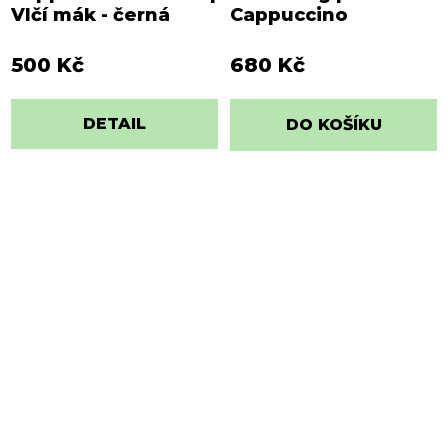
Vlčí mák - černá
Cappuccino
500 Kč
680 Kč
DETAIL
DO KOŠÍKU