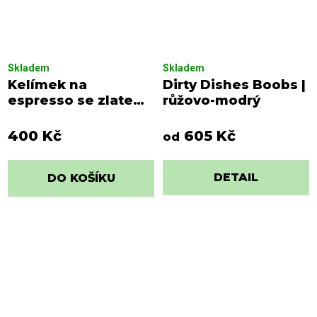
Skladem
Skladem
Kelímek na
Dirty Dishes Boobs |
espresso se zlatem |
růžovo-modrý
šedo-růžový
400 Kč
605 Kč
od
DETAIL
DO KOŠÍKU