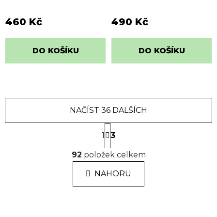
460 Kč
490 Kč
DO KOŠÍKU
DO KOŠÍKU
NAČÍST 36 DALŠÍCH
S
1
t
3
r
O
á
92
položek celkem
v
n
l
k
NAHORU
á
o
d
v
a
á
n
c