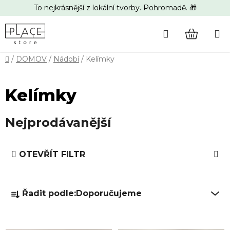
Přejít
To nejkrásnější z lokální tvorby. Pohromadě. 🎁
na
obsah
Hledat
NÁKUP
Domů
/
DOMOV
/
Nádobí
/
Kelímky
KOŠÍK
Kelímky
Nejprodávanější
V
OTEVŘÍT FILTR
ý
p
Ř
i
Řadit podle:
Doporučujeme
a
s
z
p
e
r