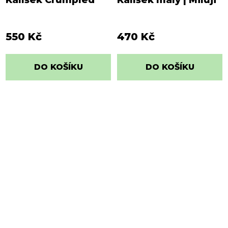
Kalíšek Crumpled
Kalíšek malý | Miluji
550 Kč
470 Kč
DO KOŠÍKU
DO KOŠÍKU