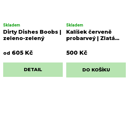
Skladem
Skladem
Dirty Dishes Boobs |
Kalíšek červeně
zeleno-zelený
probarveý | Zlatá
kokoška
605 Kč
500 Kč
od
DETAIL
DO KOŠÍKU