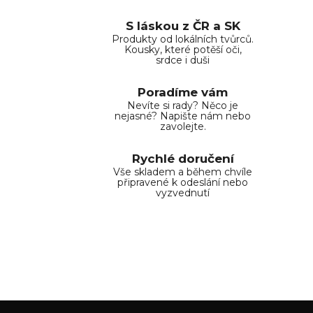
í
í
p
S láskou z ČR a SK
r
Produkty od lokálních tvůrců.
Kousky, které potěší oči,
v
srdce i duši
k
y
Poradíme vám
v
Nevíte si rady? Něco je
ý
nejasné? Napište nám nebo
zavolejte.
p
i
Rychlé doručení
s
Vše skladem a během chvíle
u
připravené k odeslání nebo
vyzvednutí
Z