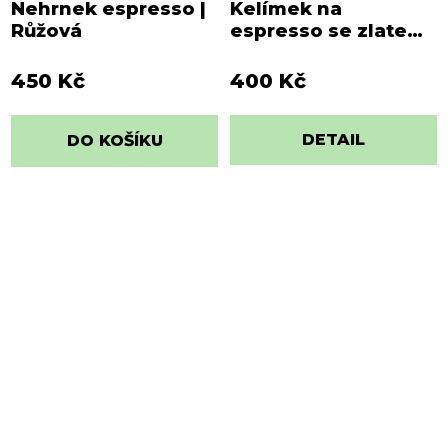
Nehrnek espresso |
Kelímek na
Růžová
espresso se zlatem |
šedo-černý
450 Kč
400 Kč
DETAIL
DO KOŠÍKU