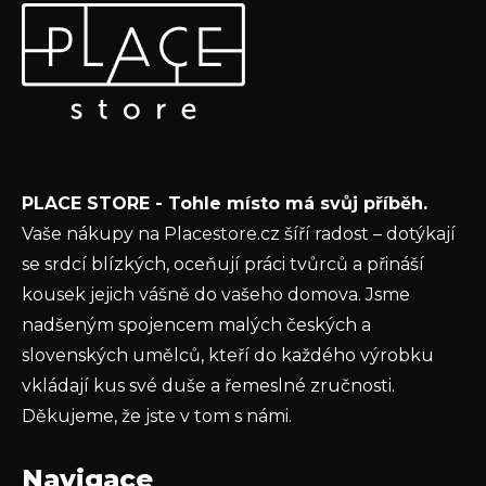
Odebírat newsletter
á
p
Vložte svůj e-mail a my vám budeme zasílat informace o
a
nových produktech na našem e-shopu.
t
E-mail
í
Vložením e-mailu souhlasíte s
podmínkami
PLACE STORE - Tohle místo má svůj příběh.
ochrany osobních údajů
Vaše nákupy na Placestore.cz šíří radost – dotýkají
PŘIHLÁSIT SE
se srdcí blízkých, oceňují práci tvůrců a přináší
kousek jejich vášně do vašeho domova. Jsme
nadšeným spojencem malých českých a
slovenských umělců, kteří do každého výrobku
vkládají kus své duše a řemeslné zručnosti.
Děkujeme, že jste v tom s námi.
Navigace