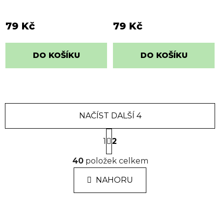
79 Kč
79 Kč
DO KOŠÍKU
DO KOŠÍKU
NAČÍST DALŠÍ 4
S
1
t
2
r
O
á
40
položek celkem
v
n
l
k
NAHORU
á
o
d
v
a
á
n
c