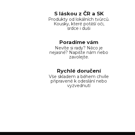
í
í
p
S láskou z ČR a SK
r
Produkty od lokálních tvůrců.
Kousky, které potěší oči,
v
srdce i duši
k
y
Poradíme vám
v
Nevíte si rady? Něco je
ý
nejasné? Napište nám nebo
zavolejte.
p
i
Rychlé doručení
s
Vše skladem a během chvíle
u
připravené k odeslání nebo
vyzvednutí