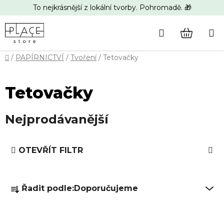
Přejít
To nejkrásnější z lokální tvorby. Pohromadě. 🎁
na
obsah
Hledat
NÁKUP
Domů
/
PAPÍRNICTVÍ
/
Tvoření
/
Tetovačky
KOŠÍK
Tetovačky
Nejprodávanější
V
OTEVŘÍT FILTR
ý
p
Ř
i
Řadit podle:
Doporučujeme
a
s
z
p
e
r