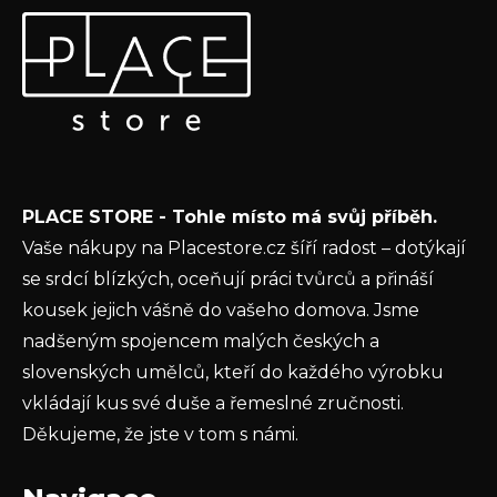
Z
Odebírat newsletter
á
p
Vložte svůj e-mail a my vám budeme zasílat informace o
a
nových produktech na našem e-shopu.
t
E-mail
í
Vložením e-mailu souhlasíte s
podmínkami
PLACE STORE - Tohle místo má svůj příběh.
ochrany osobních údajů
Vaše nákupy na Placestore.cz šíří radost – dotýkají
PŘIHLÁSIT SE
se srdcí blízkých, oceňují práci tvůrců a přináší
kousek jejich vášně do vašeho domova. Jsme
nadšeným spojencem malých českých a
slovenských umělců, kteří do každého výrobku
vkládají kus své duše a řemeslné zručnosti.
Děkujeme, že jste v tom s námi.