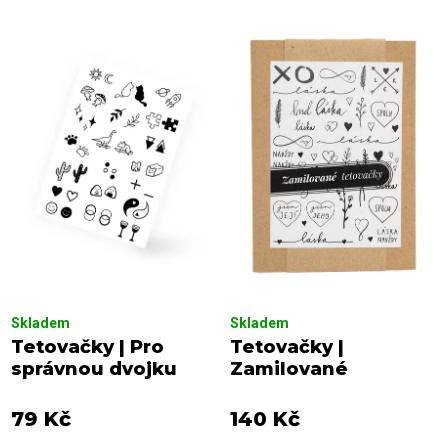
n
o
í
d
p
u
r
k
o
t
d
ů
u
k
t
ů
Skladem
Skladem
Tetovačky | Pro
Tetovačky |
správnou dvojku
Zamilované
79 Kč
140 Kč