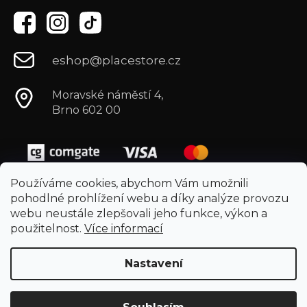
eshop@placestore.cz
Moravské náměstí 4,
Brno 602 00
Používáme cookies, abychom Vám umožnili
pohodlné prohlížení webu a díky analýze provozu
webu neustále zlepšovali jeho funkce, výkon a
použitelnost.
Více informací
Nastavení
Vytvořil Shoptet
Copyright 2026
Placestore.cz
. Všechna práva