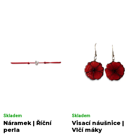
z
p
e
r
n
o
í
d
p
u
r
k
o
t
d
ů
u
k
t
ů
Skladem
Skladem
Náramek | Říční
Visací náušnice |
perla
Vlčí máky