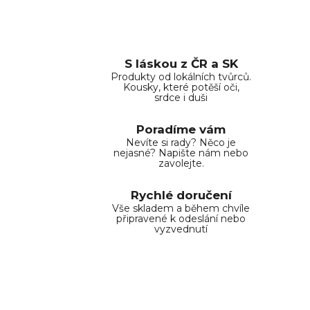
v
a
á
n
c
í
í
p
S láskou z ČR a SK
r
Produkty od lokálních tvůrců.
Kousky, které potěší oči,
v
srdce i duši
k
y
Poradíme vám
v
Nevíte si rady? Něco je
ý
nejasné? Napište nám nebo
zavolejte.
p
i
Rychlé doručení
s
Vše skladem a během chvíle
u
připravené k odeslání nebo
vyzvednutí