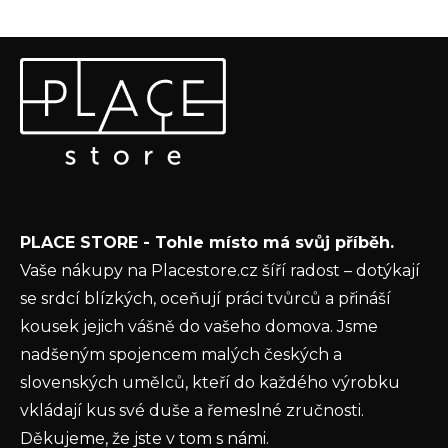
Z
Odebírat newsletter
á
p
Vložte svůj e-mail a my vám budeme zasílat informace o
a
nových produktech na našem e-shopu.
t
E-mail
í
Vložením e-mailu souhlasíte s
podmínkami
PLACE STORE - Tohle místo má svůj příběh.
ochrany osobních údajů
Vaše nákupy na Placestore.cz šíří radost – dotýkají
PŘIHLÁSIT SE
se srdcí blízkých, oceňují práci tvůrců a přináší
kousek jejich vášně do vašeho domova. Jsme
nadšeným spojencem malých českých a
slovenských umělců, kteří do každého výrobku
vkládají kus své duše a řemeslné zručnosti.
Děkujeme, že jste v tom s námi.