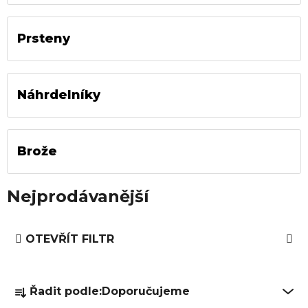
Prsteny
Náhrdelníky
Brože
Nejprodávanější
V
OTEVŘÍT FILTR
ý
p
Ř
i
Řadit podle:
Doporučujeme
a
s