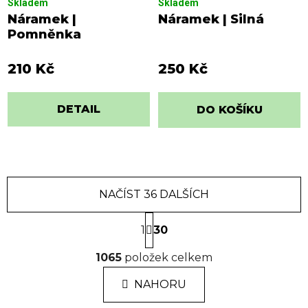
Skladem
Skladem
Náramek |
Náramek | Silná
Pomněnka
210 Kč
250 Kč
DETAIL
DO KOŠÍKU
NAČÍST 36 DALŠÍCH
S
1
t
30
r
O
á
1065
položek celkem
v
n
l
k
NAHORU
á
o
d