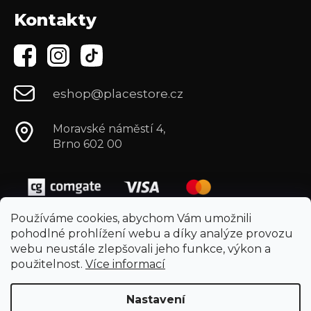
Kontakty
eshop@placestore.cz
Moravské náměstí 4,
Brno 602 00
Používáme cookies, abychom Vám umožnili
pohodlné prohlížení webu a díky analýze provozu
webu neustále zlepšovali jeho funkce, výkon a
použitelnost.
Více informací
Nastavení