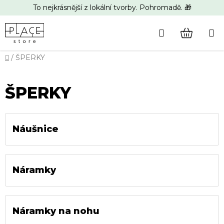
Přejít
To nejkrásnější z lokální tvorby. Pohromadě. 🎁
na
obsah
Hledat
NÁKUP
Domů
/
ŠPERKY
KOŠÍK
ŠPERKY
Náušnice
Náramky
Náramky na nohu