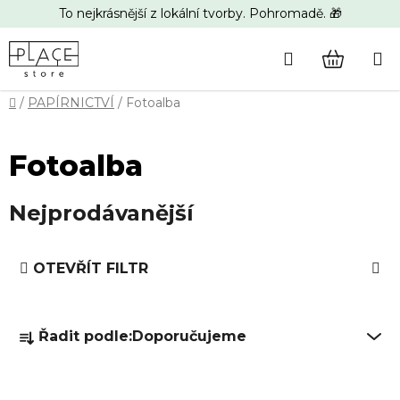
Přejít
To nejkrásnější z lokální tvorby. Pohromadě. 🎁
na
obsah
Hledat
NÁKUP
Domů
/
PAPÍRNICTVÍ
/
Fotoalba
KOŠÍK
Fotoalba
Nejprodávanější
V
OTEVŘÍT FILTR
ý
p
Ř
i
Řadit podle:
Doporučujeme
a
s
z
p
e
r