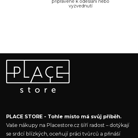
p
připravené k odeslání nebo
vyzvednutí
i
s
u
Z
Odebírat newsletter
á
p
Vložte svůj e-mail a my vám budeme zasílat informace o
a
nových produktech na našem e-shopu.
t
E-mail
í
Vložením e-mailu souhlasíte s
podmínkami
PLACE STORE - Tohle místo má svůj příběh.
ochrany osobních údajů
Vaše nákupy na Placestore.cz šíří radost – dotýkají
PŘIHLÁSIT SE
se srdcí blízkých, oceňují práci tvůrců a přináší