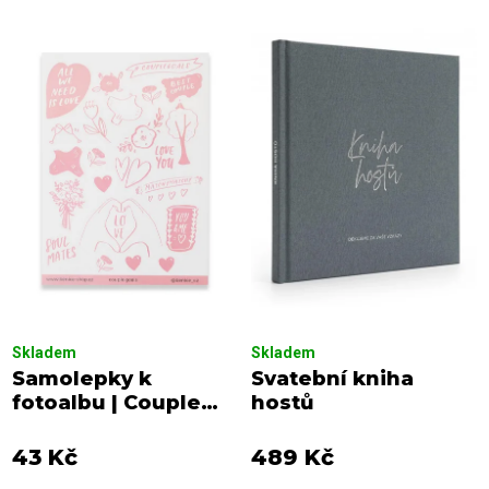
n
o
í
d
p
u
r
k
o
t
d
ů
u
k
t
ů
Skladem
Skladem
Samolepky k
Svatební kniha
fotoalbu | Couple
hostů
Goals
43 Kč
489 Kč