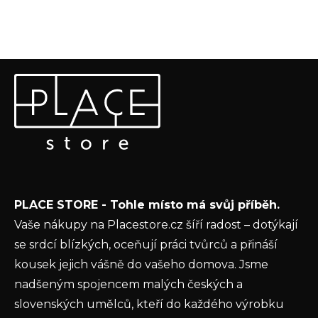
Z
Odebírat newsletter
á
p
Vložte svůj e-mail a my vám budeme zasílat informace o
a
nových produktech na našem e-shopu.
t
E-mail
í
Vložením e-mailu souhlasíte s
podmínkami
PLACE STORE - Tohle místo má svůj příběh.
ochrany osobních údajů
Vaše nákupy na Placestore.cz šíří radost – dotýkají
PŘIHLÁSIT SE
se srdcí blízkých, oceňují práci tvůrců a přináší
kousek jejich vášně do vašeho domova. Jsme
nadšeným spojencem malých českých a
slovenských umělců, kteří do každého výrobku