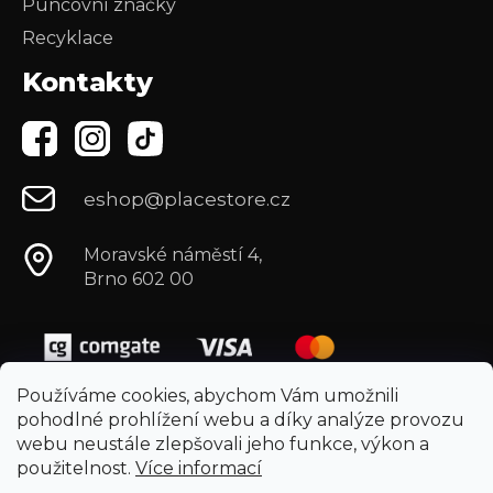
Puncovní značky
Recyklace
Kontakty
eshop@placestore.cz
Moravské náměstí 4,
Brno 602 00
Používáme cookies, abychom Vám umožnili
pohodlné prohlížení webu a díky analýze provozu
webu neustále zlepšovali jeho funkce, výkon a
použitelnost.
Více informací