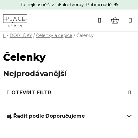
Přejít
To nejkrásnější z lokální tvorby. Pohromadě. 🎁
na
obsah
Hledat
NÁKUP
Domů
/
DOPLŇKY
/
Čelenky a čepice
/
Čelenky
KOŠÍK
Čelenky
Nejprodávanější
V
OTEVŘÍT FILTR
ý
p
Ř
i
Řadit podle:
Doporučujeme
a
s
z
p
e
r