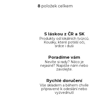
8
položek celkem
O
v
l
á
d
S láskou z ČR a SK
a
Produkty od lokálních tvůrců.
c
Kousky, které potěší oči,
í
srdce i duši
p
r
Poradíme vám
v
Nevíte si rady? Něco je
nejasné? Napište nám nebo
k
zavolejte.
y
v
Rychlé doručení
ý
Vše skladem a během chvíle
p
připravené k odeslání nebo
vyzvednutí
i
s
u