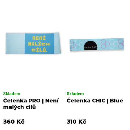
n
o
í
d
p
u
r
k
o
t
d
ů
u
k
t
ů
Skladem
Skladem
Čelenka PRO | Není
Čelenka CHIC | Blue
malých cílů
360 Kč
310 Kč