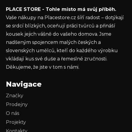
Vložením e-mailu souhlasíte s
podmínkami
PLACE STORE - Tohle místo má svůj příběh.
ochrany osobních údajů
Vaše nákupy na Placestore.cz šíří radost – dotýkají
PŘIHLÁSIT SE
se srdcí blízkých, oceňují práci tvůrců a přináší
kousek jejich vášně do vašeho domova. Jsme
nadšeným spojencem malých českých a
slovenských umělců, kteří do každého výrobku
vkládají kus své duše a řemeslné zručnosti.
Děkujeme, že jste v tom s námi.
Navigace
Značky
Prodejny
O nás
Projekty
Kontakty