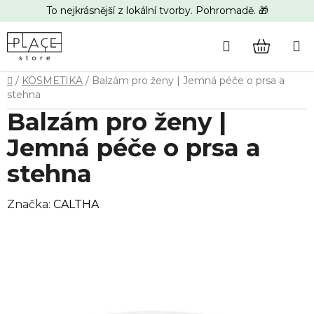
Přejít
To nejkrásnější z lokální tvorby. Pohromadě. 🎁
na
obsah
Hledat
NÁKUP
Domů
/
KOSMETIKA
/
Balzám pro ženy | Jemná péče o prsa a
KOŠÍK
stehna
Balzám pro ženy |
Jemná péče o prsa a
stehna
Značka:
CALTHA