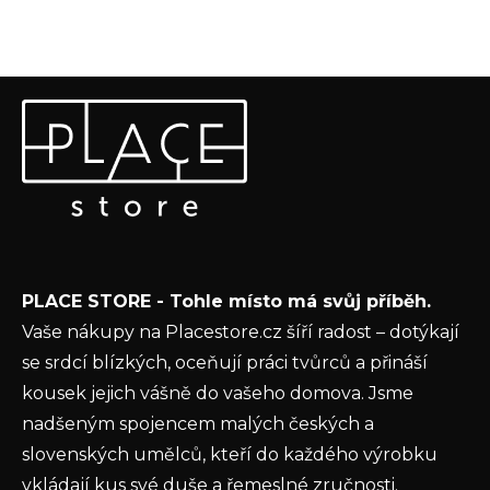
Z
Odebírat newsletter
á
p
Vložte svůj e-mail a my vám budeme zasílat informace o
a
nových produktech na našem e-shopu.
t
E-mail
í
Vložením e-mailu souhlasíte s
podmínkami
PLACE STORE - Tohle místo má svůj příběh.
ochrany osobních údajů
Vaše nákupy na Placestore.cz šíří radost – dotýkají
PŘIHLÁSIT SE
se srdcí blízkých, oceňují práci tvůrců a přináší
kousek jejich vášně do vašeho domova. Jsme
nadšeným spojencem malých českých a
slovenských umělců, kteří do každého výrobku
vkládají kus své duše a řemeslné zručnosti.