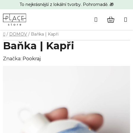
Přejít
To nejkrásnější z lokální tvorby. Pohromadě. 🎁
na
obsah
Hledat
NÁKUP
Domů
/
DOMOV
/
Baňka | Kapři
KOŠÍK
Baňka | Kapři
Značka:
Pookraj