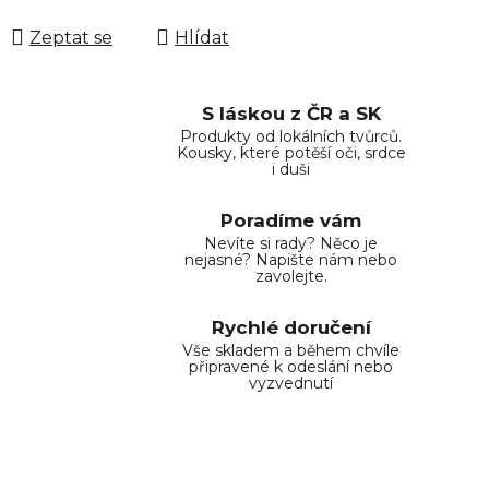
Zeptat se
Hlídat
S láskou z ČR a SK
Produkty od lokálních tvůrců.
Kousky, které potěší oči, srdce
i duši
Poradíme vám
Nevíte si rady? Něco je
nejasné? Napište nám nebo
zavolejte.
Rychlé doručení
Vše skladem a během chvíle
připravené k odeslání nebo
vyzvednutí