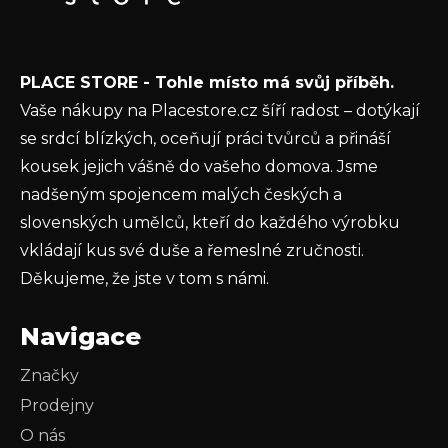
E-mail
í
Vložením e-mailu souhlasíte s
podmínkami
PLACE STORE - Tohle místo má svůj příběh.
ochrany osobních údajů
Vaše nákupy na Placestore.cz šíří radost – dotýkají
PŘIHLÁSIT SE
se srdcí blízkých, oceňují práci tvůrců a přináší
kousek jejich vášně do vašeho domova. Jsme
nadšeným spojencem malých českých a
slovenských umělců, kteří do každého výrobku
vkládají kus své duše a řemeslné zručnosti.
Děkujeme, že jste v tom s námi.
Navigace
Značky
Prodejny
O nás