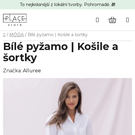
Přejít
To nejkrásnější z lokální tvorby. Pohromadě. 🎁
na
obsah
Hledat
NÁKUP
Domů
/
MÓDA
/
Bílé pyžamo | Košile a šortky
KOŠÍK
Bílé pyžamo | Košile a
šortky
Značka:
Alluree