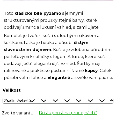
Toto
klasické bílé pyžamo
s jemnými
strukturovanými proužky stejné barvy, které
dodávají šmrnc a luxusní vzhled, si zamilujete.
Komplet je tvořen košilí s dlouhým rukávem a
šortkami.
Látka je hebká a působí
čistým
slavnostním dojmem
. Košile je zdobená přírodními
perleťovými knoflíčky s logem Allureé, které košili
dodávají ještě elegantnější vzhled. Šortky mají
rafinované a praktické postranní šikmé
kapsy
. Celek
působí velmi lehce a
elegantně
a skvěle vám padne.
Velikost
Dostupnost na prodejnách?
Zvolte variantu