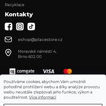
Recyklace
Kontakty
eshop@placestore.cz
Moravské náměstí 4,
Brno 602 00
Používáme cookies, abychom Vám umožnili
pohodlné prohlížení webu a díky analýze provozu
webu neustále zlepšovali jeho funkce, výkon a
použitelnost.
Více informací