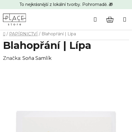
Přejít
To nejkrásnější z lokální tvorby. Pohromadě. 🎁
na
obsah
Hledat
NÁKUP
Domů
/
PAPÍRNICTVÍ
/
Blahopřání | Lípa
KOŠÍK
Blahopřání | Lípa
Značka:
Soňa Samlík