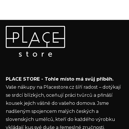
Z
Odebírat newsletter
á
p
Vložte svůj e-mail a my vám budeme zasílat informace o
a
nových produktech na našem e-shopu.
t
E-mail
í
Vložením e-mailu souhlasíte s
podmínkami
PLACE STORE - Tohle místo má svůj příběh.
ochrany osobních údajů
Vaše nákupy na Placestore.cz šíří radost – dotýkají
PŘIHLÁSIT SE
se srdcí blízkých, oceňují práci tvůrců a přináší
kousek jejich vášně do vašeho domova. Jsme
nadšeným spojencem malých českých a
slovenských umělců, kteří do každého výrobku
vkládají kus své duše a řemeslné zručnosti.