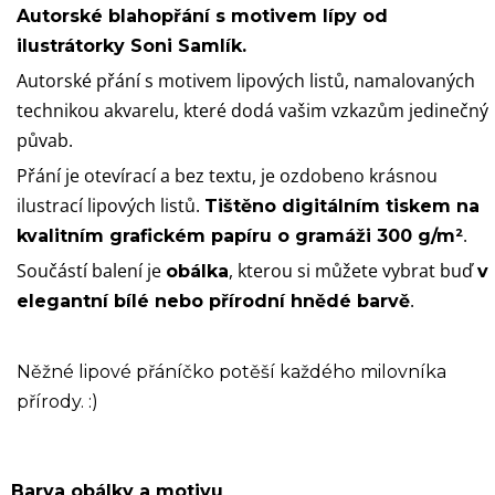
Autorské blahopřání s motivem lípy od
ilustrátorky Soni Samlík.
Autorské přání s motivem lipových listů, namalovaných
technikou akvarelu, které dodá vašim vzkazům jedinečný
půvab.
Přání je otevírací a bez textu, je ozdobeno krásnou
ilustrací lipových listů.
Tištěno digitálním tiskem na
.
kvalitním grafickém papíru o gramáži 300 g/m²
Součástí balení je
, kterou si můžete vybrat buď
obálka
v
.
elegantní bílé nebo přírodní hnědé barvě
Něžné lipové přáníčko potěší každého milovníka
přírody. :)
Barva obálky a motivu