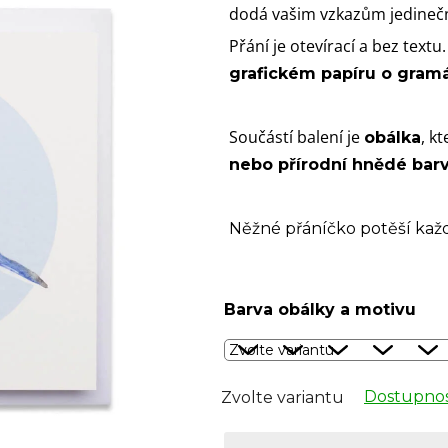
dodá vašim vzkazům jedineč
Přání je otevírací a bez textu
grafickém papíru o gram
Součástí balení je
, k
obálka
nebo přírodní hnědé bar
Něžné přáníčko potěší každ
Barva obálky a motivu
Dostupnos
Zvolte variantu