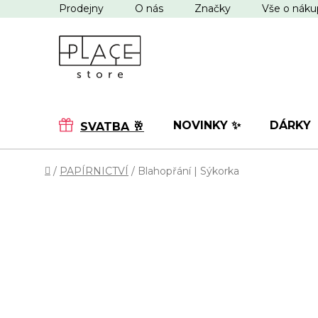
Přejít
Prodejny
O nás
Značky
Vše o nák
na
obsah
NOVINKY ✨
DÁRKY
SVATBA 🥂
Domů
/
PAPÍRNICTVÍ
/
Blahopřání | Sýkorka