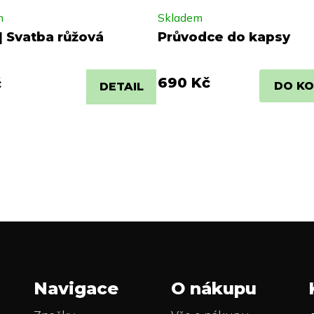
m
Skladem
| Svatba růžová
Průvodce do kapsy
690 Kč
č
DO KO
DETAIL
Navigace
O nákupu