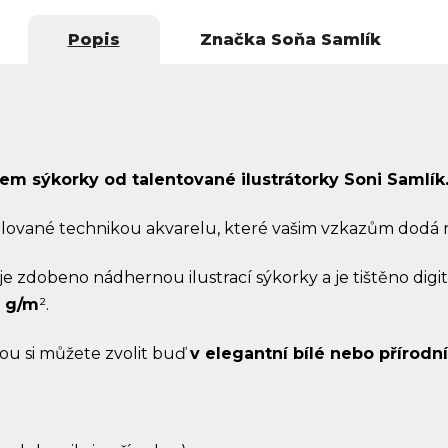
Popis
Značka
Soňa Samlík
em sýkorky od talentované ilustrátorky Soni Samlík
alované technikou akvarelu, které vašim vzkazům dodá
 je zdobeno nádhernou ilustrací sýkorky a je tištěno dig
0 g/m
².
rou si můžete zvolit buď
v elegantní bílé nebo přírodn