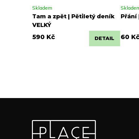
Skladem
Sklade
Tam a zpět | Pětiletý deník
Přání 
VELKÝ
590 Kč
60 K
DETAIL
Z
Odebírat newsletter
á