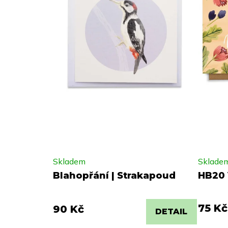
Skladem
Sklade
Blahopřání | Strakapoud
HB20 
75 Kč
90 Kč
DETAIL