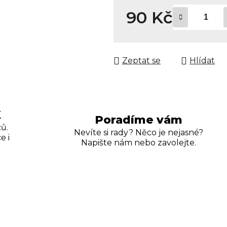
90 Kč
Měrná cena:
Zeptat se
Hlídat
K
Poradíme vám
ů.
Nevíte si rady? Něco je nejasné?
e i
Napište nám nebo zavolejte.