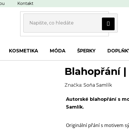
upu
Kontakt
KOSMETIKA
MÓDA
ŠPERKY
DOPLŇK
Blahopřání |
Značka:
Soňa Samlík
Autorské blahopřání s mo
Samlík.
Originální přání s motivem s