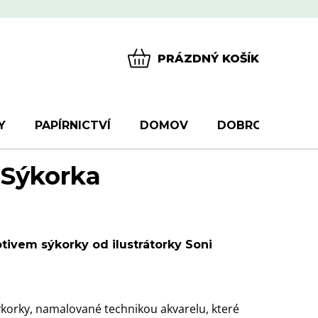
PRÁZDNÝ KOŠÍK
NÁKUPNÍ
KOŠÍK
Y
PAPÍRNICTVÍ
DOMOV
DOBROTY
D
 Sýkorka
tivem sýkorky od ilustrátorky Soni
ýkorky, namalované technikou akvarelu, které