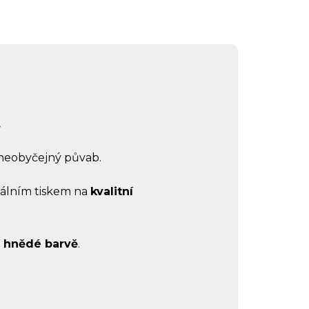
.
 neobyčejný půvab.
itálním tiskem na
kvalitní
í hnědé barvě
.