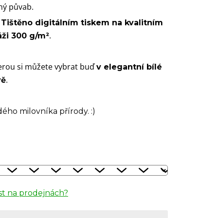
ný půvab.
.
Tištěno digitálním tiskem na kvalitním
.
áži 300 g/m²
terou si můžete vybrat buď
v elegantní bílé
.
vě
ého milovníka přírody. :)
t na prodejnách?