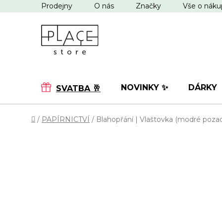
Přejít
Prodejny
O nás
Značky
Vše o nák
na
obsah
NOVINKY ✨
DÁRKY
SVATBA 🥂
Domů
/
PAPÍRNICTVÍ
/
Blahopřání | Vlaštovka (modré pozad