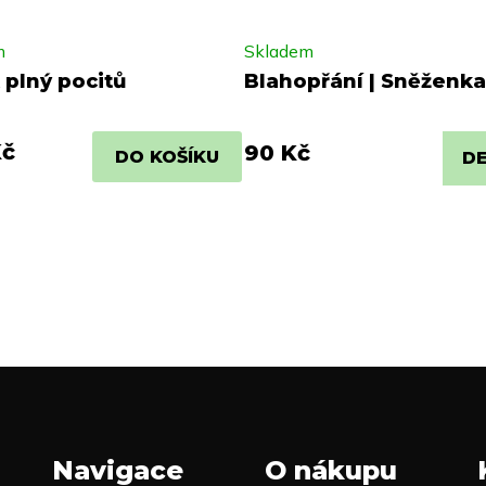
m
Skladem
 plný pocitů
Blahopřání | Sněženka
Kč
90 Kč
DO KOŠÍKU
DE
Navigace
O nákupu