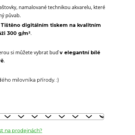
laštovky, namalované technikou akvarelu, které
ný půvab.
.
Tištěno digitálním tiskem na kvalitním
.
áži 300 g/m²
terou si můžete vybrat buď
v elegantní bílé
.
vě
ého milovníka přírody. :)
t na prodejnách?