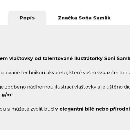
Popis
Značka
Soňa Samlík
em vlaštovky od talentované ilustrátorky Soni Samlí
amalované technikou akvarelu, které vašim vzkazům dod
 je zdobeno nádhernou ilustrací vlaštovky a je tištěno d
0 g/m
².
rou si můžete zvolit buď
v elegantní bílé nebo přírodn