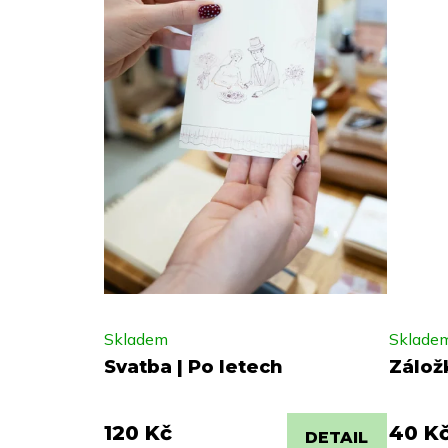
Skladem
Sklade
Svatba | Po letech
Zálož
120 Kč
40 K
DETAIL