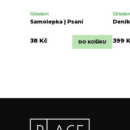
Skladem
Sklade
Samolepka | Psaní
Deník
38 Kč
399 
DO KOŠÍKU
Z
Odebírat newsletter
á