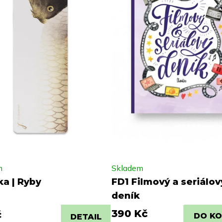
m
Skladem
ka | Ryby
FD1 Filmový a seriálov
deník
390 Kč
č
DO KO
DETAIL