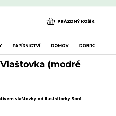
PRÁZDNÝ KOŠÍK
NÁKUPNÍ
KOŠÍK
Y
PAPÍRNICTVÍ
DOMOV
DOBROTY
D
 Vlaštovka (modré
tivem vlaštovky od ilustrátorky Soni