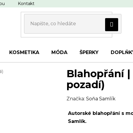
upu
Kontakt
KOSMETIKA
MÓDA
ŠPERKY
DOPLŇK
Blahopřání |
í)
pozadí)
Značka:
Soňa Samlík
Autorské blahopřání s mo
Samlík.