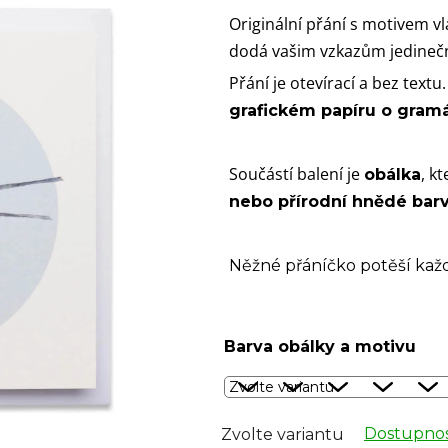
Originální přání s motivem v
dodá vašim vzkazům jedineč
Přání je otevírací a bez textu
grafickém papíru o gram
Součástí balení je
, k
obálka
nebo přírodní hnědé bar
Něžné přáníčko potěší každ
Barva obálky a motivu
Dostupnos
Zvolte variantu