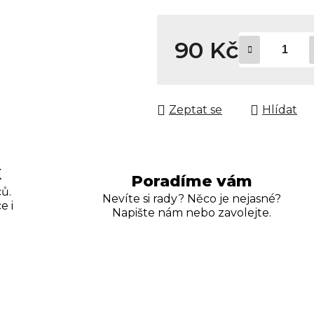
90 Kč
Měrná cena:
Zeptat se
Hlídat
K
Poradíme vám
ů.
Nevíte si rady? Něco je nejasné?
e i
Napište nám nebo zavolejte.