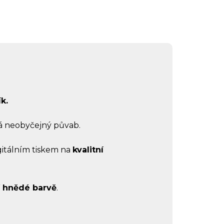
k.
á neobyčejný půvab.
igitálním tiskem na
kvalitní
í hnědé barvě
.