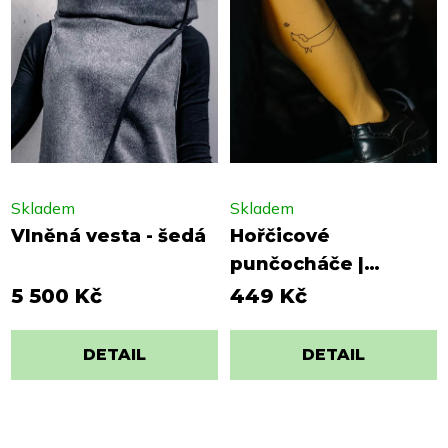
Skladem
Skladem
Vlněná vesta - šedá
Hořčicové
punčocháče |
Jezevčík
5 500 Kč
449 Kč
DETAIL
DETAIL