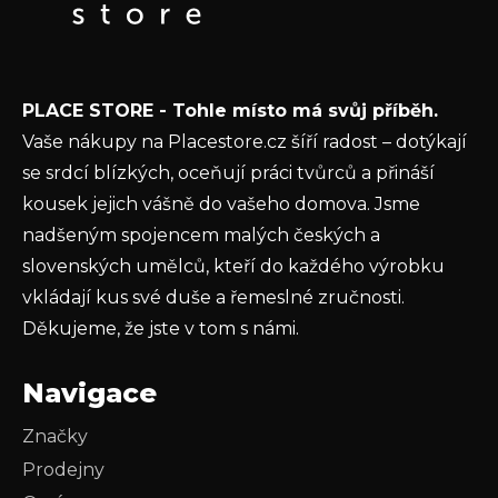
t
E-mail
í
Vložením e-mailu souhlasíte s
podmínkami
PLACE STORE - Tohle místo má svůj příběh.
ochrany osobních údajů
Vaše nákupy na Placestore.cz šíří radost – dotýkají
PŘIHLÁSIT SE
se srdcí blízkých, oceňují práci tvůrců a přináší
kousek jejich vášně do vašeho domova. Jsme
nadšeným spojencem malých českých a
slovenských umělců, kteří do každého výrobku
vkládají kus své duše a řemeslné zručnosti.
Děkujeme, že jste v tom s námi.
Navigace
Značky
Prodejny