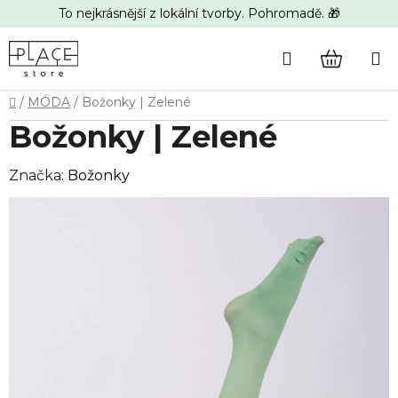
Přejít
To nejkrásnější z lokální tvorby. Pohromadě. 🎁
na
obsah
Hledat
NÁKUP
Domů
/
MÓDA
/
Božonky | Zelené
KOŠÍK
Božonky | Zelené
Značka:
Božonky