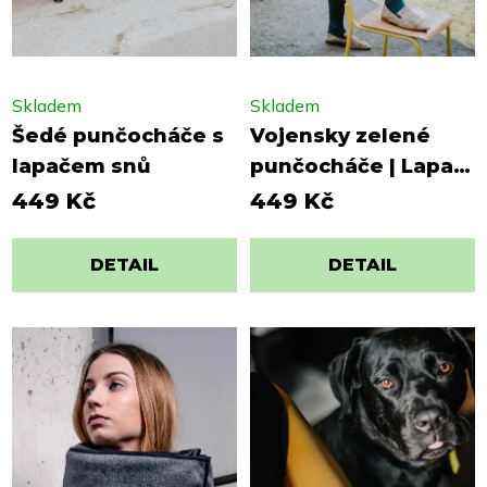
Skladem
Skladem
Šedé punčocháče s
Vojensky zelené
lapačem snů
punčocháče | Lapač
snů
449 Kč
449 Kč
DETAIL
DETAIL