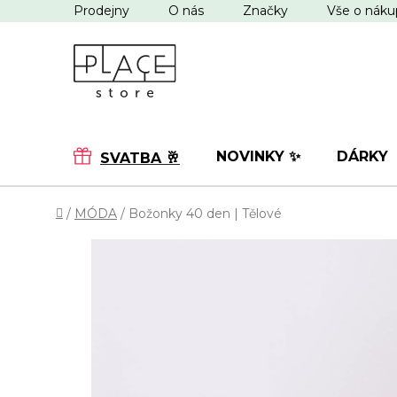
Přejít
Prodejny
O nás
Značky
Vše o nák
na
obsah
NOVINKY ✨
DÁRKY
SVATBA 🥂
Domů
/
MÓDA
/
Božonky 40 den | Tělové