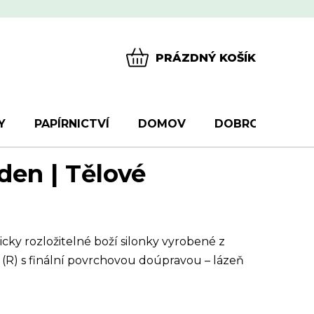
PRÁZDNÝ KOŠÍK
NÁKUPNÍ
KOŠÍK
Y
PAPÍRNICTVÍ
DOMOV
DOBROTY
D
den | Tělové
icky rozložitelné boží silonky vyrobené z
 (R) s finální povrchovou doúpravou – lázeň