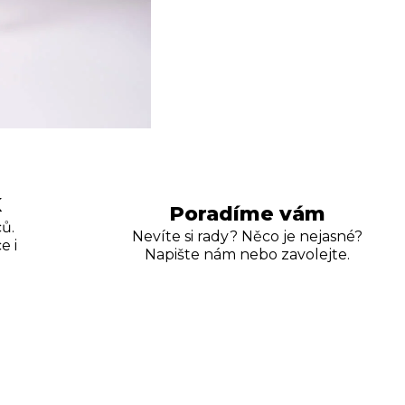
K
Poradíme vám
ů.
Nevíte si rady? Něco je nejasné?
e i
Napište nám nebo zavolejte.