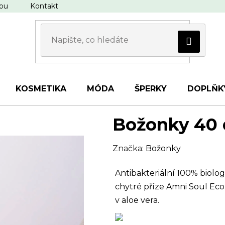
upu
Kontakt
KOSMETIKA
MÓDA
ŠPERKY
DOPLŇK
Božonky 40 
Značka:
Božonky
Antibakteriální 100% biolog
chytré příze Amni Soul Eco
v aloe vera.