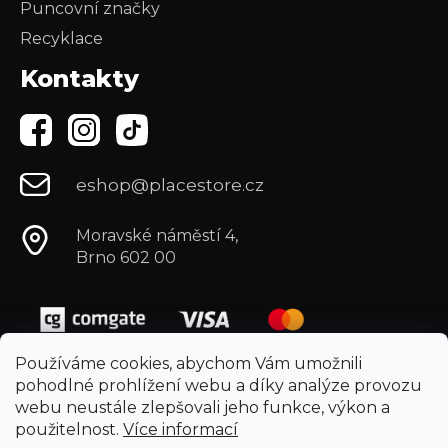
Puncovní značky
Recyklace
Kontakty
eshop@placestore.cz
Moravské náměstí 4,
Brno 602 00
Používáme cookies, abychom Vám umožnili
pohodlné prohlížení webu a díky analýze provozu
webu neustále zlepšovali jeho funkce, výkon a
použitelnost.
Více informací