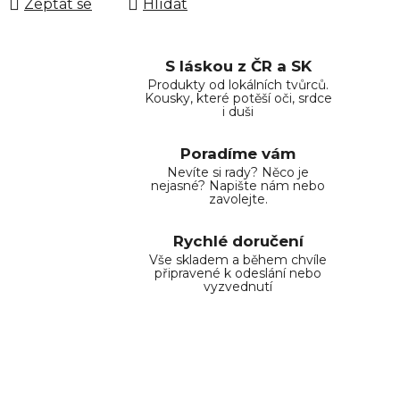
Zeptat se
Hlídat
S láskou z ČR a SK
Produkty od lokálních tvůrců.
Kousky, které potěší oči, srdce
i duši
Poradíme vám
Nevíte si rady? Něco je
nejasné? Napište nám nebo
zavolejte.
Rychlé doručení
Vše skladem a během chvíle
připravené k odeslání nebo
vyzvednutí