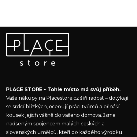
Z
Odebírat newsletter
á
p
Vložte svůj e-mail a my vám budeme zasílat informace o
a
nových produktech na našem e-shopu.
t
E-mail
í
Vložením e-mailu souhlasíte s
podmínkami
PLACE STORE - Tohle místo má svůj příběh.
ochrany osobních údajů
Vaše nákupy na Placestore.cz šíří radost – dotýkají
PŘIHLÁSIT SE
se srdcí blízkých, oceňují práci tvůrců a přináší
kousek jejich vášně do vašeho domova. Jsme
nadšeným spojencem malých českých a
slovenských umělců, kteří do každého výrobku