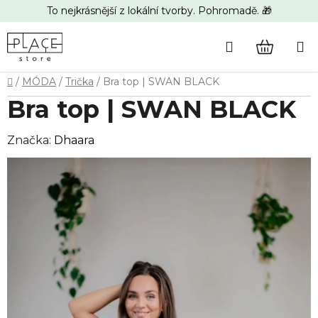
Přejít
To nejkrásnější z lokální tvorby. Pohromadě. 🎁
na
obsah
Hledat
NÁKUP
Domů
/
MÓDA
/
Trička
/
Bra top | SWAN BLACK
KOŠÍK
Bra top | SWAN BLACK
Značka:
Dhaara