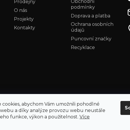
Obchodní
Prodejny
podmínky
O nás
Doprava a platba
Projekty
Ochrana osobních
Kontakty
údajů
Puncovní značky
Recyklace
 cookies, abychom Vám umožnili pohodlné
S
 webu a díky analýze provozu webu neustále
 jeho funkce, výkon a použitelnost.
Více