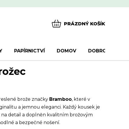
PRÁZDNÝ KOŠÍK
NÁKUPNÍ
KOŠÍK
Y
PAPÍRNICTVÍ
DOMOV
DOBROTY
D
rožec
reslené brože značky
Bramboo
, které v
ginalitu a jemnou eleganci. Každý kousek je
 na detail a doplněn kvalitním brožovým
ohodlné a bezpečné nošení.