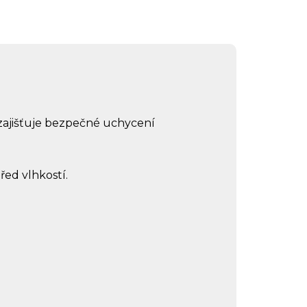
í zajišťuje bezpečné uchycení
řed vlhkostí.