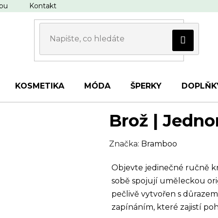
upu
Kontakt
KOSMETIKA
MÓDA
ŠPERKY
DOPLŇK
Brož | Jedno
Značka:
Bramboo
Objevte jedinečné ručně k
sobě spojují uměleckou ori
pečlivě vytvořen s důrazem
zapínáním, které zajistí p