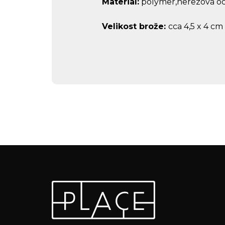
Materiál:
polymer,
nerezová oc
Velikost brože:
cca
4,5 x 4 cm
Z
Odebírat newsletter
á
p
Vložte svůj e-mail a my vám budeme zasílat