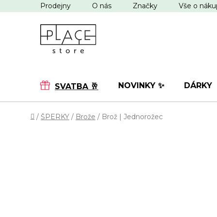
Přejít
Prodejny
O nás
Značky
Vše o nák
na
obsah
NOVINKY ✨
DÁRKY
SVATBA 🥂
Domů
/
ŠPERKY
/
Brože
/
Brož | Jednorožec