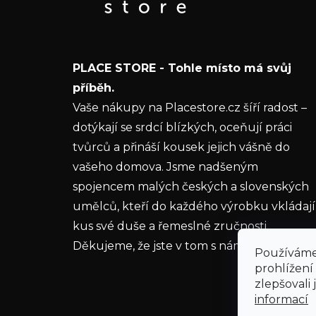
a
informace o nových produktech na našem e-
t
shopu.
í
E-mail
PLACE STORE - Tohle místo má svůj
Vložením e-mailu souhlasíte s
podmínkami
příběh.
ochrany osobních údajů
Vaše nákupy na Placestore.cz šíří radost –
dotýkají se srdcí blízkých, oceňují práci
PŘIHLÁSIT SE
tvůrců a přináší kousek jejich vášně do
vašeho domova. Jsme nadšeným
spojencem malých českých a slovenských
umělců, kteří do každého výrobku vkládají
kus své duše a řemeslné zručnosti.
Děkujeme, že jste v tom s námi.
Používáme
prohlížení
zlepšovali
informací