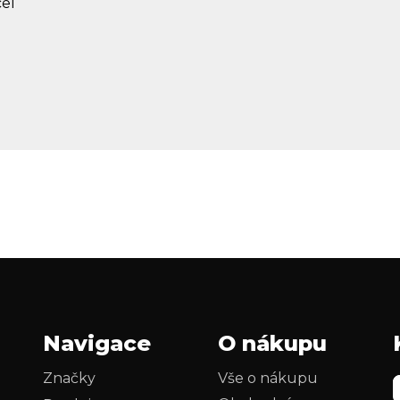
el
Navigace
O nákupu
Značky
Vše o nákupu