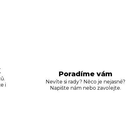
K
Poradíme vám
ů.
Nevíte si rady? Něco je nejasné?
e i
Napište nám nebo zavolejte.