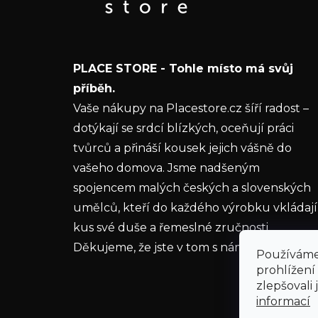
a
informace o nových produktech na našem e-
t
shopu.
í
E-mail
PLACE STORE - Tohle místo má svůj
Vložením e-mailu souhlasíte s
podmínkami
příběh.
ochrany osobních údajů
Vaše nákupy na Placestore.cz šíří radost –
dotýkají se srdcí blízkých, oceňují práci
PŘIHLÁSIT SE
tvůrců a přináší kousek jejich vášně do
vašeho domova. Jsme nadšeným
spojencem malých českých a slovenských
umělců, kteří do každého výrobku vkládají
kus své duše a řemeslné zručnosti.
Děkujeme, že jste v tom s námi.
Používáme
prohlížení
zlepšovali
informací