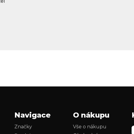
el
Navigace
O nákupu
Značky
Vše o nákupu