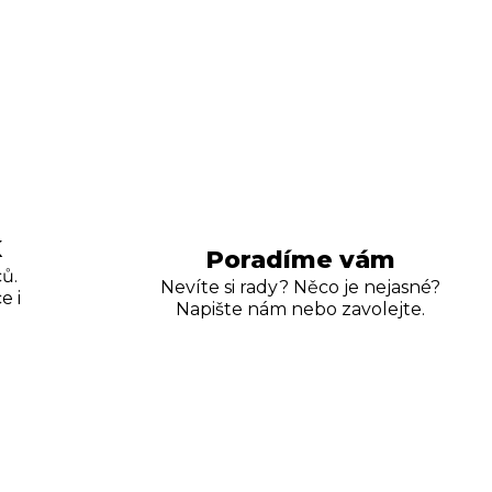
K
Poradíme vám
ů.
Nevíte si rady? Něco je nejasné?
e i
Napište nám nebo zavolejte.