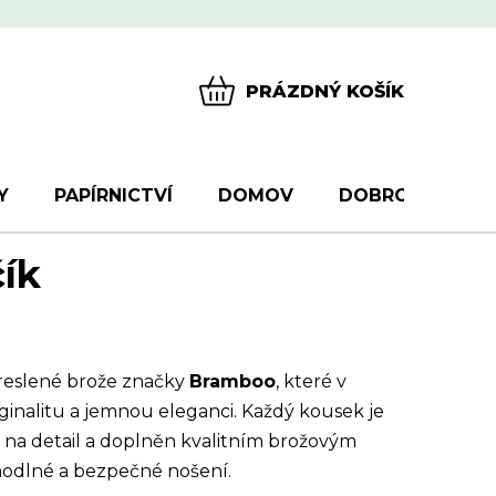
PRÁZDNÝ KOŠÍK
NÁKUPNÍ
KOŠÍK
Y
PAPÍRNICTVÍ
DOMOV
DOBROTY
D
čík
reslené brože značky
Bramboo
, které v
ginalitu a jemnou eleganci. Každý kousek je
 na detail a doplněn kvalitním brožovým
ohodlné a bezpečné nošení.