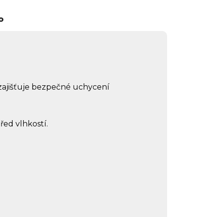
o
í zajišťuje bezpečné uchycení
řed vlhkostí.