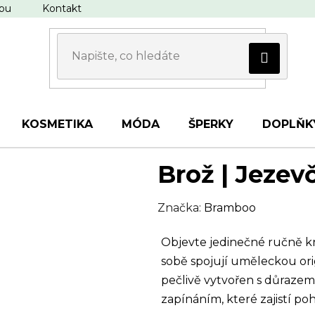
upu
Kontakt
KOSMETIKA
MÓDA
ŠPERKY
DOPLŇK
Brož | Jezev
Značka:
Bramboo
Objevte jedinečné ručně k
sobě spojují uměleckou ori
pečlivě vytvořen s důrazem
zapínáním, které zajistí p