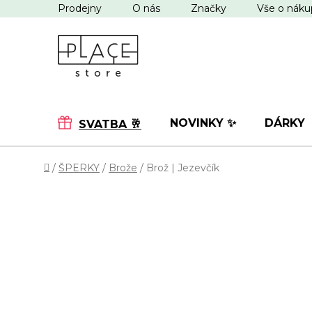
Přejít
Prodejny
O nás
Značky
Vše o nák
na
obsah
NOVINKY ✨
DÁRKY
SVATBA 🥂
Domů
/
ŠPERKY
/
Brože
/
Brož | Jezevčík