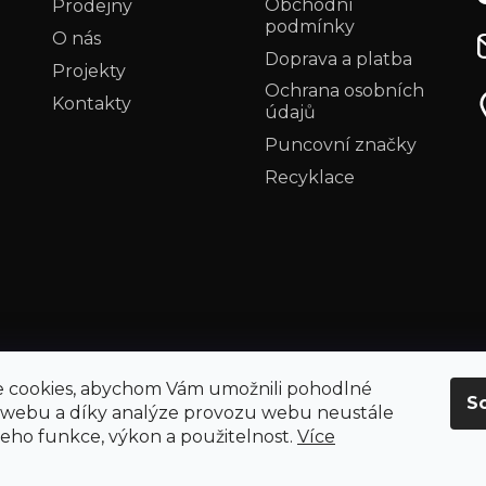
Obchodní
Prodejny
podmínky
O nás
Doprava a platba
Projekty
Ochrana osobních
Kontakty
údajů
Puncovní značky
Recyklace
 cookies, abychom Vám umožnili pohodlné
S
 webu a díky analýze provozu webu neustále
 jeho funkce, výkon a použitelnost.
Více