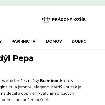
PRÁZDNÝ KOŠÍK
NÁKUPNÍ
KOŠÍK
Y
PAPÍRNICTVÍ
DOMOV
DOBROTY
D
dýl Pepa
reslené brože značky
Bramboo
, které v
ginalitu a jemnou eleganci. Každý kousek je
 na detail a doplněn kvalitním brožovým
ohodlné a bezpečné nošení.