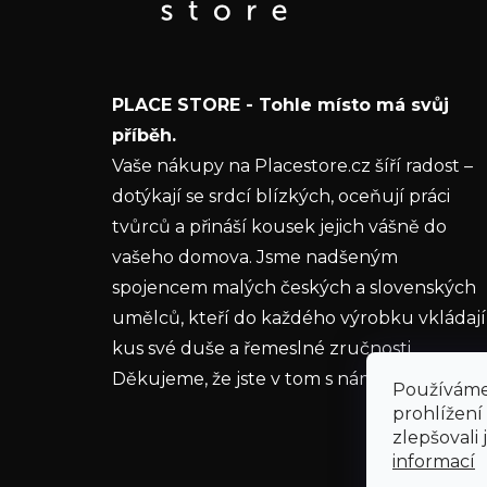
a
informace o nových produktech na našem e-
t
shopu.
í
E-mail
PLACE STORE - Tohle místo má svůj
Vložením e-mailu souhlasíte s
podmínkami
příběh.
ochrany osobních údajů
Vaše nákupy na Placestore.cz šíří radost –
dotýkají se srdcí blízkých, oceňují práci
PŘIHLÁSIT SE
tvůrců a přináší kousek jejich vášně do
vašeho domova. Jsme nadšeným
spojencem malých českých a slovenských
umělců, kteří do každého výrobku vkládají
kus své duše a řemeslné zručnosti.
Děkujeme, že jste v tom s námi.
Používáme
prohlížení
zlepšovali
informací