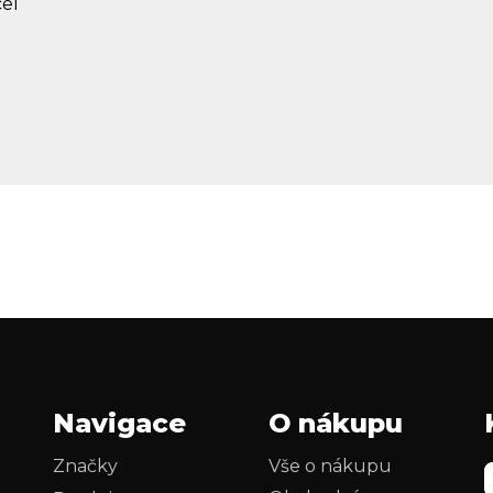
el
Navigace
O nákupu
Značky
Vše o nákupu