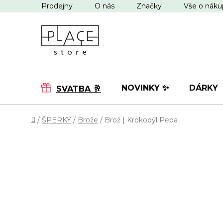
Přejít
Prodejny
O nás
Značky
Vše o nák
na
obsah
NOVINKY ✨
DÁRKY
SVATBA 🥂
Domů
/
ŠPERKY
/
Brože
/
Brož | Krokodýl Pepa