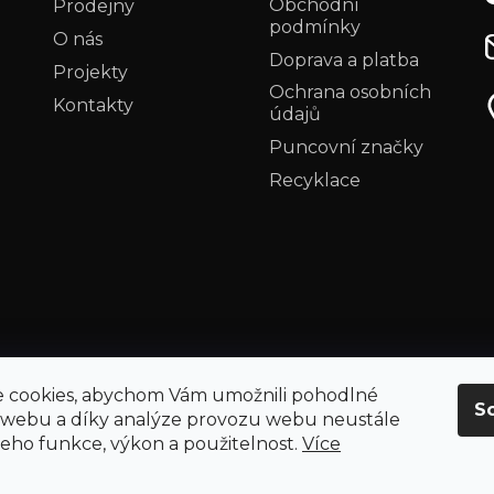
Obchodní
Prodejny
podmínky
O nás
Doprava a platba
Projekty
Ochrana osobních
Kontakty
údajů
Puncovní značky
Recyklace
 cookies, abychom Vám umožnili pohodlné
S
 webu a díky analýze provozu webu neustále
 jeho funkce, výkon a použitelnost.
Více