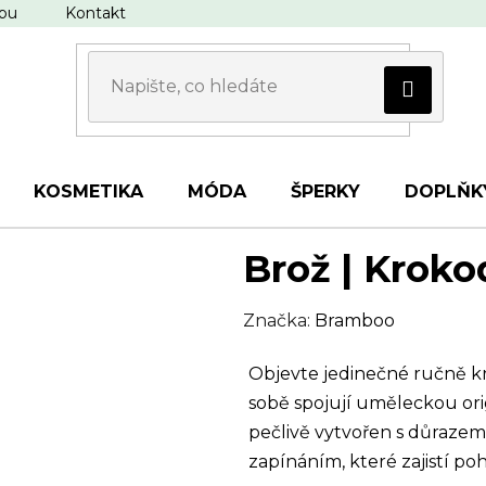
upu
Kontakt
KOSMETIKA
MÓDA
ŠPERKY
DOPLŇK
Brož | Kroko
Značka:
Bramboo
Objevte jedinečné ručně k
sobě spojují uměleckou ori
pečlivě vytvořen s důrazem
zapínáním, které zajistí p