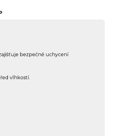
o
í zajišťuje bezpečné uchycení
řed vlhkostí.