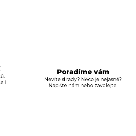
K
Poradíme vám
ů.
Nevíte si rady? Něco je nejasné?
e i
Napište nám nebo zavolejte.