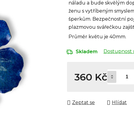
náladu a bude skvělým dopl
ženu s vytříbeným smyslem
šperkům. Bezpečnostní poj
plazmovou svářečkou zajišťu
Průměr květu je 40mm.
Dostupnost 
Skladem
360 Kč
Měrná cena:
Zeptat se
Hlídat