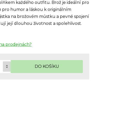
ňkem každého outfitu. Brož je ideální pro
 pro humor a láskou k originálním
istka na brožovém můstku a pevné spojení
jí její dlouhou životnost a spolehlivost.
na prodejnách?
DO KOŠÍKU