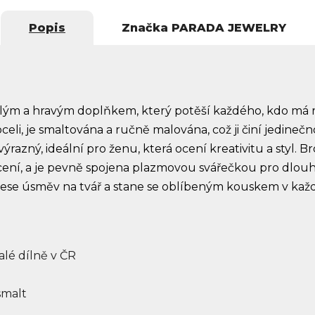
Popis
Značka
PARADA JEWELRY
lým a hravým doplňkem, který potěší každého, kdo má rá
celi, je smaltována a ručně malována, což ji činí jedineč
výrazný, ideální pro ženu, která ocení kreativitu a styl. 
ycení, a je pevně spojena plazmovou svářečkou pro dlouh
ese úsměv na tvář a stane se oblíbeným kouskem v každ
lé dílně v ČR
smalt