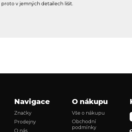
 proto v jemných detailech lišit.
Navigace
O nákupu
Značky
Vše o nákupu
Obchodní
Prodejny
podmínky
O nás