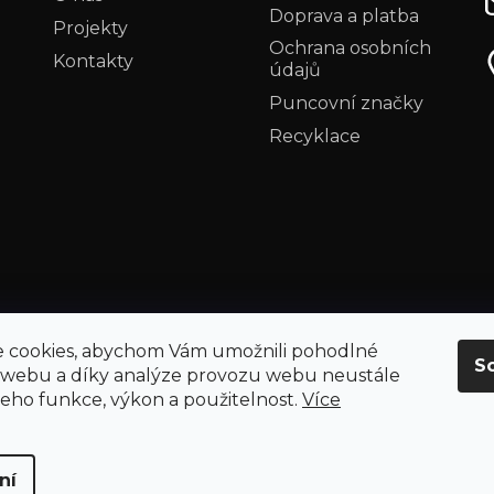
Doprava a platba
Projekty
Ochrana osobních
Kontakty
údajů
Puncovní značky
Recyklace
 cookies, abychom Vám umožnili pohodlné
S
 webu a díky analýze provozu webu neustále
 jeho funkce, výkon a použitelnost.
Více
ní
áva vyhrazena.