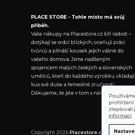
í
E-mail
PLACE STORE - Tohle místo má svůj
Vložením e-mailu souhlasíte s
podmínkami
příběh.
ochrany osobních údajů
Vaše nákupy na Placestore.cz šíří radost –
dotýkají se srdcí blízkých, oceňují práci
PŘIHLÁSIT SE
tvůrců a přináší kousek jejich vášně do
vašeho domova. Jsme nadšeným
spojencem malých českých a slovenských
umělců, kteří do každého výrobku vkládají
kus své duše a řemeslné zručnosti.
Děkujeme, že jste v tom s námi.
Používáme
prohlížení
zlepšovali
informací
Nastave
Copyright 2026
Placestore.cz
. Všechna pr