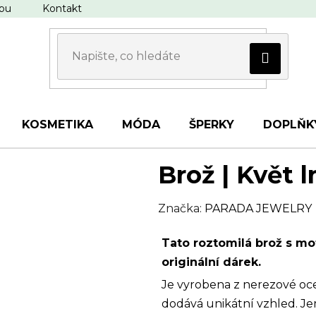
upu
Kontakt
KOSMETIKA
MÓDA
ŠPERKY
DOPLŇK
Brož | Květ l
Značka:
PARADA JEWELRY
Tato roztomilá brož s m
originální dárek.
Je vyrobena z nerezové ocel
dodává unikátní vzhled. Je