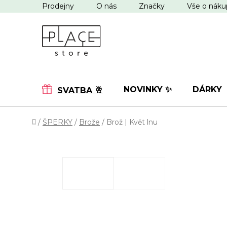
Přejít
Prodejny
O nás
Značky
Vše o nák
na
obsah
NOVINKY ✨
DÁRKY
SVATBA 🥂
Domů
/
ŠPERKY
/
Brože
/
Brož | Květ lnu