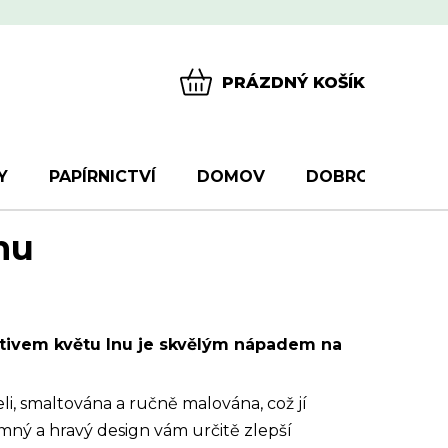
PRÁZDNÝ KOŠÍK
NÁKUPNÍ
KOŠÍK
Y
PAPÍRNICTVÍ
DOMOV
DOBROTY
D
nu
otivem květu lnu je skvělým nápadem na
i, smaltována a ručně malována, což jí
mný a hravý design vám určitě zlepší