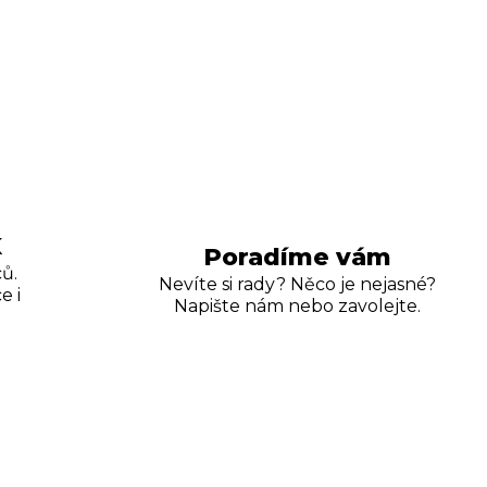
K
Poradíme vám
ů.
Nevíte si rady? Něco je nejasné?
e i
Napište nám nebo zavolejte.