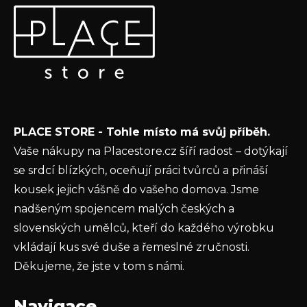
Odebírat newsletter
á
p
Vložte svůj e-mail a my vám budeme zasílat informace o
a
nových produktech na našem e-shopu.
t
E-mail
í
Vložením e-mailu souhlasíte s
podmínkami
PLACE STORE - Tohle místo má svůj příběh.
ochrany osobních údajů
Vaše nákupy na Placestore.cz šíří radost – dotýkají
PŘIHLÁSIT SE
se srdcí blízkých, oceňují práci tvůrců a přináší
kousek jejich vášně do vašeho domova. Jsme
nadšeným spojencem malých českých a
slovenských umělců, kteří do každého výrobku
vkládají kus své duše a řemeslné zručnosti.
Děkujeme, že jste v tom s námi.
Navigace