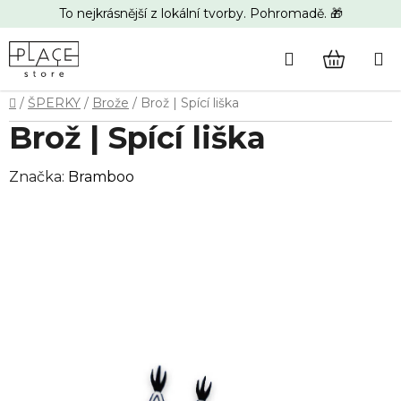
Přejít
To nejkrásnější z lokální tvorby. Pohromadě. 🎁
na
obsah
Hledat
NÁKUP
Domů
/
ŠPERKY
/
Brože
/
Brož | Spící liška
KOŠÍK
Brož | Spící liška
Značka:
Bramboo