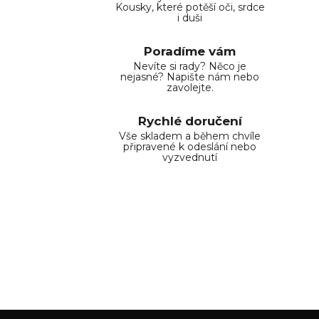
Kousky, které potěší oči, srdce
i duši
Poradíme vám
Nevíte si rady? Něco je
nejasné? Napište nám nebo
zavolejte.
Rychlé doručení
Vše skladem a během chvíle
připravené k odeslání nebo
vyzvednutí
Z