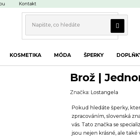
upu
Kontakt
KOSMETIKA
MÓDA
ŠPERKY
DOPLŇK
Brož | Jedno
Značka:
Lostangela
Pokud hledáte šperky, kte
zpracováním, slovenská zn
vás. Tato značka se special
jsou nejen krásné, ale tak