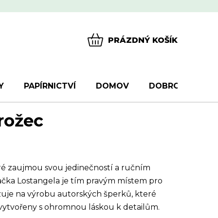
PRÁZDNÝ KOŠÍK
NÁKUPNÍ
KOŠÍK
Y
PAPÍRNICTVÍ
DOMOV
DOBROTY
D
rožec
ré zaujmou svou jedinečností a ručním
ačka Lostangela je tím pravým místem pro
izuje na výrobu autorských šperků, které
é vytvořeny s ohromnou láskou k detailům.