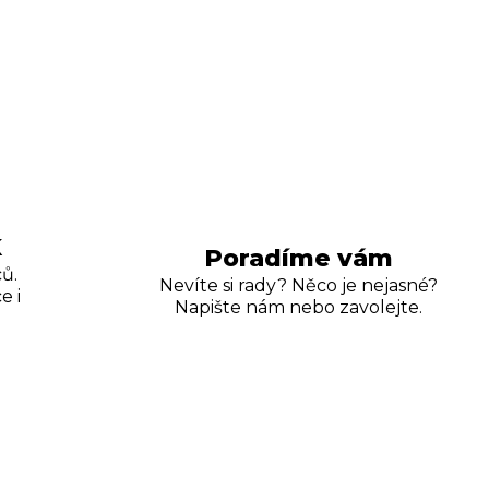
K
Poradíme vám
ů.
Nevíte si rady? Něco je nejasné?
e i
Napište nám nebo zavolejte.