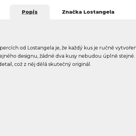
Popis
Značka
Lostangela
špercích od Lostangela je, že každý kus je ručně vytvořen
ejného designu, žádné dva kusy nebudou úplně stejné.
ail, což z něj dělá skutečný originál.