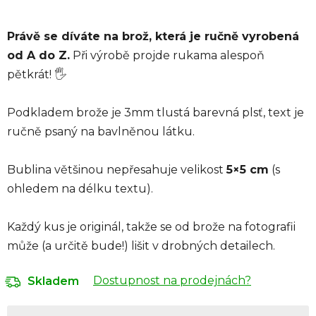
Právě se díváte na
brož, která je ručně vyrobená
od A do Z.
Při výrobě projde rukama alespoň
pětkrát! 🖐️
Podkladem brože je 3mm tlustá barevná plsť, text je
ručně psaný na bavlněnou látku.
Bublina většinou nepřesahuje velikost
5×5 cm
(s
ohledem na délku textu).
K
aždý kus je originál
, takže se od brože na fotografii
může (a určitě bude!) lišit v drobných detailech.
Dostupnost na prodejnách?
Skladem