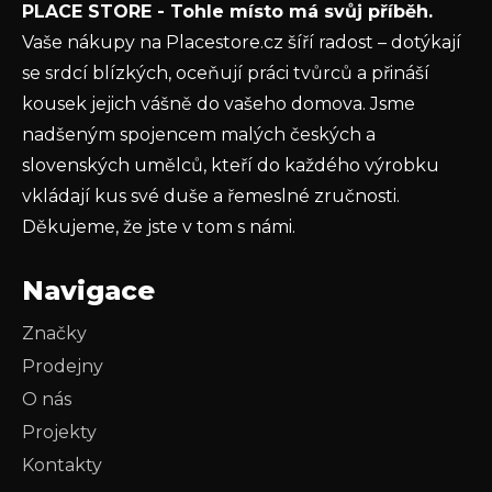
PLACE STORE - Tohle místo má svůj příběh.
ochrany osobních údajů
Vaše nákupy na Placestore.cz šíří radost – dotýkají
PŘIHLÁSIT SE
se srdcí blízkých, oceňují práci tvůrců a přináší
kousek jejich vášně do vašeho domova. Jsme
nadšeným spojencem malých českých a
slovenských umělců, kteří do každého výrobku
vkládají kus své duše a řemeslné zručnosti.
Děkujeme, že jste v tom s námi.
Navigace
Značky
Prodejny
O nás
Projekty
Kontakty