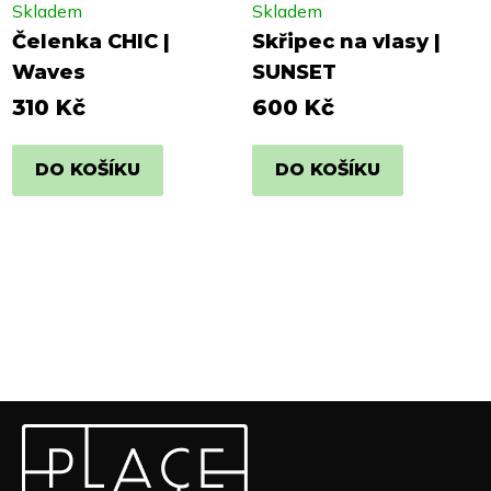
Skladem
Skladem
Čelenka CHIC |
Skřipec na vlasy |
Waves
SUNSET
310 Kč
600 Kč
DO KOŠÍKU
DO KOŠÍKU
Z
Odebírat newsletter
á
p
Vložte svůj e-mail a my vám budeme zasílat informace o