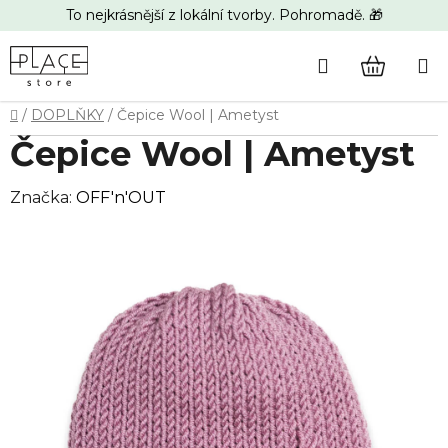
Přejít
To nejkrásnější z lokální tvorby. Pohromadě. 🎁
na
obsah
Hledat
NÁKUP
Domů
/
DOPLŇKY
/
Čepice Wool | Ametyst
KOŠÍK
Čepice Wool | Ametyst
Značka:
OFF'n'OUT