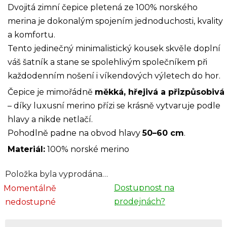
Dvojitá zimní čepice pletená ze 100% norského
merina je dokonalým spojením jednoduchosti, kvality
a komfortu.
Tento jedinečný minimalistický kousek skvěle doplní
váš šatník a stane se spolehlivým společníkem při
každodenním nošení i víkendových výletech do hor.
Čepice je mimořádně
měkká, hřejivá a přizpůsobivá
– díky luxusní merino přízi se krásně vytvaruje podle
hlavy a nikde netlačí.
Pohodlně padne na obvod hlavy
50–60 cm
.
Materiál:
100% norské merino
Položka byla vyprodána…
Dostupnost na
Momentálně
prodejnách?
nedostupné