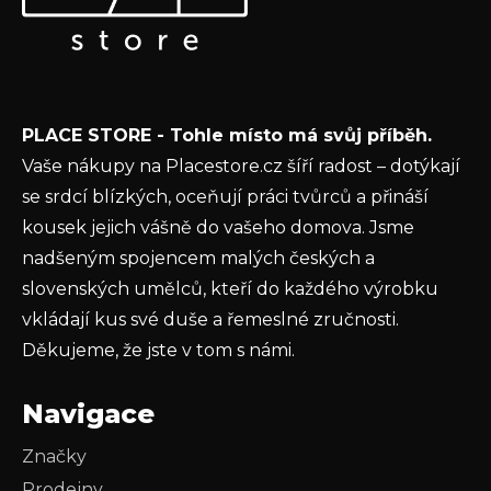
a
nových produktech na našem e-shopu.
t
E-mail
í
Vložením e-mailu souhlasíte s
podmínkami
PLACE STORE - Tohle místo má svůj příběh.
ochrany osobních údajů
Vaše nákupy na Placestore.cz šíří radost – dotýkají
PŘIHLÁSIT SE
se srdcí blízkých, oceňují práci tvůrců a přináší
kousek jejich vášně do vašeho domova. Jsme
nadšeným spojencem malých českých a
slovenských umělců, kteří do každého výrobku
vkládají kus své duše a řemeslné zručnosti.
Děkujeme, že jste v tom s námi.
Navigace
Značky
Prodejny