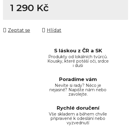
1 290 Kč
Měrná cena:
Zeptat se
Hlídat
S láskou z ČR a SK
Produkty od lokálních tvůrců.
Kousky, které potěší oči, srdce
i duši
Poradíme vám
Nevíte si rady? Něco je
nejasné? Napište nám nebo
zavolejte.
Rychlé doručení
Vše skladem a během chvíle
připravené k odeslání nebo
vyzvednutí