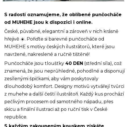
S radostí oznamujeme, že oblíbené punčocháče
od MUHEHE jsou k dispozici i online.
České, půvabné, elegantní a zároveň v nich krásně
hřejivě ☀️. Pořiďte si barevné punčocháče od
MUHEHE s motivy českých ilustrátorů, které jsou
navržené, nakreslené a ručně tištěné!
Punčocháče jsou tloušťky
40 DEN
(střední síla), což
znamená, že jsou neprůhledné, pohodlné a disponují
zesílenými špičkami, aby vám poskytovaly
dlouhodobý komfort. Designy motivů vytvářejí tvůrci
z muhehe a další čeští ilustrátoři. Každý kus prochází
pečlivým procesem od samotného nápadu, přes
skicu a finální ilustraci až po ruční tisk v České
republice.
S každým zakoupeným kouskem získáte