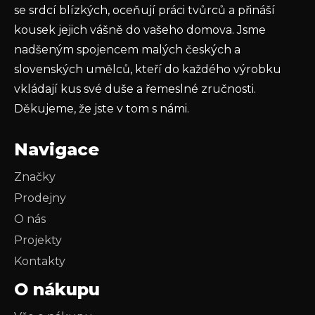
PŘIHLÁSIT SE
se srdcí blízkých, oceňují práci tvůrců a přináší
kousek jejich vášně do vašeho domova. Jsme
nadšeným spojencem malých českých a
slovenských umělců, kteří do každého výrobku
vkládají kus své duše a řemeslné zručnosti.
Děkujeme, že jste v tom s námi.
Navigace
Značky
Prodejny
O nás
Projekty
Kontakty
O nákupu