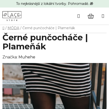
Přejít
To nejkrásnější z lokální tvorby. Pohromadě. 🎁
na
obsah
Hledat
NÁKUP
Domů
/
MÓDA
/
Černé punčocháče | Plameňák
KOŠÍK
Černé punčocháče |
Plameňák
Značka:
Muhehe