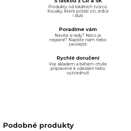
S láskou z ČR a SK
Produkty od lokálních tvůrců.
Kousky, které potěší oči, srdce
i duši
Poradíme vám
Nevíte si rady? Něco je
nejasné? Napište nám nebo
zavolejte.
Rychlé doručení
Vše skladem a během chvíle
připravené k odeslání nebo
vyzvednutí
Podobné produkty