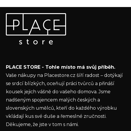
Z
Odebírat newsletter
á
p
Vložte svůj e-mail a my vám budeme zasílat informace o
a
nových produktech na našem e-shopu.
t
E-mail
í
Vložením e-mailu souhlasíte s
podmínkami
PLACE STORE - Tohle místo má svůj příběh.
ochrany osobních údajů
Vaše nákupy na Placestore.cz šíří radost – dotýkají
PŘIHLÁSIT SE
se srdcí blízkých, oceňují práci tvůrců a přináší
kousek jejich vášně do vašeho domova. Jsme
nadšeným spojencem malých českých a
slovenských umělců, kteří do každého výrobku
vkládají kus své duše a řemeslné zručnosti.
Děkujeme, že jste v tom s námi.