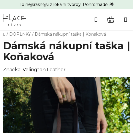
Přejít
To nejkrásnější z lokální tvorby. Pohromadě. 🎁
na
obsah
Hledat
NÁKUP
Domů
/
DOPLŇKY
/
Dámská nákupní taška | Koňaková
KOŠÍK
Dámská nákupní taška |
Koňaková
Značka:
Velington Leather