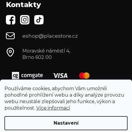
Kontakty
eshop@placestore.cz
Moravské náměstí 4,
Brno 602 00
Používáme cookies, abychom Vám umožnili
pohodlné prohlížení webu a díky analýze provozu
webu neustále zlepšovali jeho funkce, výkon a
použitelnost.
Více informací
Nastavení
Vytvořil Shoptet