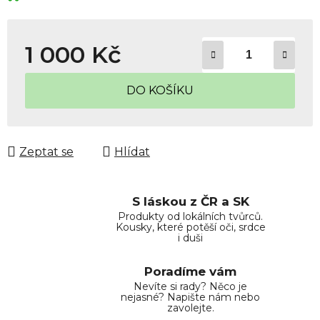
1 000 Kč
Měrná cena:
DO KOŠÍKU
Zeptat se
Hlídat
S láskou z ČR a SK
Produkty od lokálních tvůrců.
Kousky, které potěší oči, srdce
i duši
Poradíme vám
Nevíte si rady? Něco je
nejasné? Napište nám nebo
zavolejte.