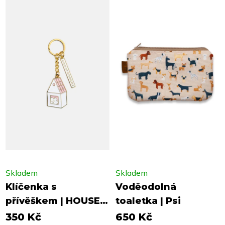
Skladem
Skladem
Klíčenka s
Voděodolná
přívěškem | HOUSE
toaletka | Psi
OF INTROVERTS
350 Kč
650 Kč