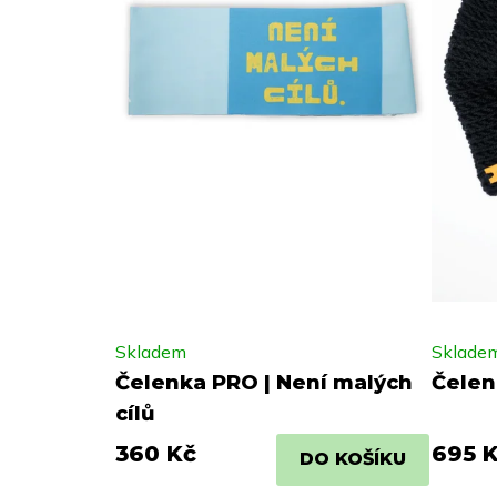
Skladem
Sklade
Čelenka PRO | Není malých
Čelen
cílů
360 Kč
695 
DO KOŠÍKU