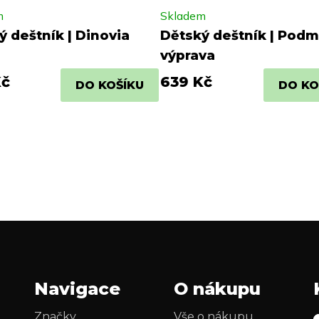
m
Skladem
ý deštník | Dinovia
Dětský deštník | Pod
výprava
Kč
639 Kč
DO KOŠÍKU
DO KO
Navigace
O nákupu
Značky
Vše o nákupu