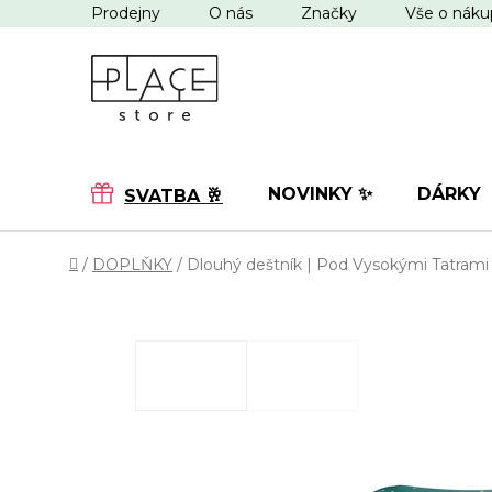
Přejít
Prodejny
O nás
Značky
Vše o nák
na
obsah
NOVINKY ✨
DÁRKY
SVATBA 🥂
Domů
/
DOPLŇKY
/
Dlouhý deštník | Pod Vysokými Tatrami