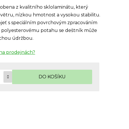
obena z kvalitního sklolaminátu, který
i větru, nízkou hmotnost a vysokou stabilitu.
jeť s speciálním povrchovým zpracováním
íky polyesterovému potahu se deštník může
uchou údržbou.
na prodejnách?
DO KOŠÍKU