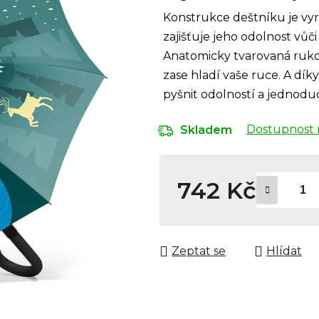
Konstrukce deštníku je vyr
zajišťuje jeho odolnost vůč
Anatomicky tvarovaná ruko
zase hladí vaše ruce. A d
pyšnit odolností a jednod
Dostupnost 
Skladem
742 Kč
Měrná cena:
Zeptat se
Hlídat