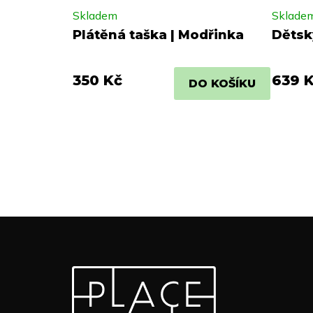
Skladem
Sklade
Plátěná taška | Modřinka
Dětsk
350 Kč
639 
DO KOŠÍKU
Z
Odebírat newsletter
á
p