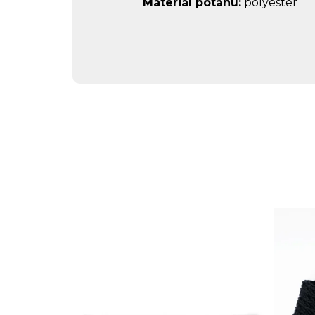
Materiál potahu:
polyester