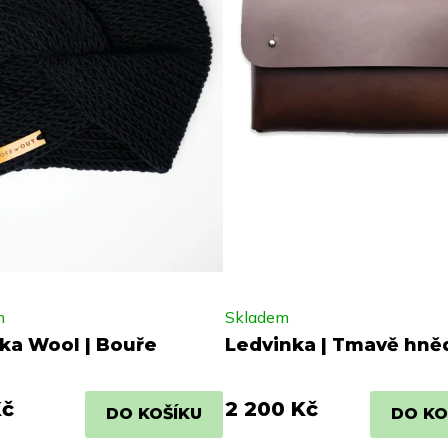
m
Skladem
ka Wool | Bouře
Ledvinka | Tmavě hně
Kč
2 200 Kč
DO KOŠÍKU
DO KO