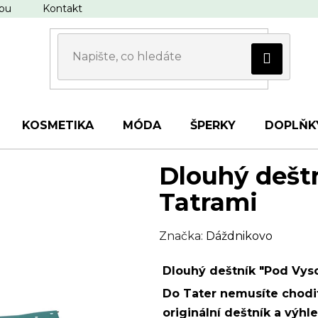
upu
Kontakt
KOSMETIKA
MÓDA
ŠPERKY
DOPLŇK
Dlouhý dešt
Tatrami
Značka:
Dáždnikovo
Dlouhý deštník "Pod Vys
Do Tater nemusíte chodit
originální deštník a výhl