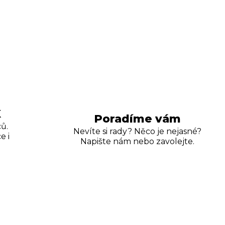
K
Poradíme vám
ů.
Nevíte si rady? Něco je nejasné?
e i
Napište nám nebo zavolejte.