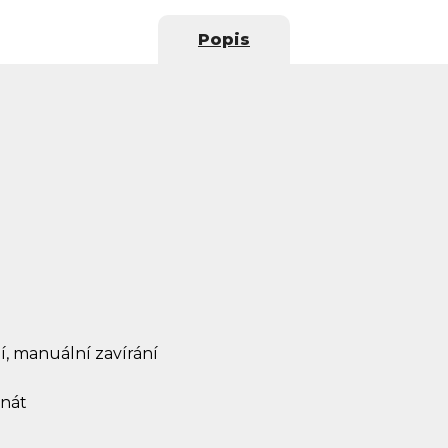
Popis
, manuální zavírání
inát