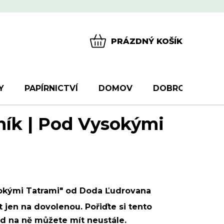
PRÁZDNÝ KOŠÍK
NÁKUPNÍ
KOŠÍK
Y
PAPÍRNICTVÍ
DOMOV
DOBROTY
D
ník | Pod Vysokými
okými Tatrami" od Doda Ľudrovana
 jen na dovolenou. Pořiďte si tento
ed na ně můžete mít neustále.