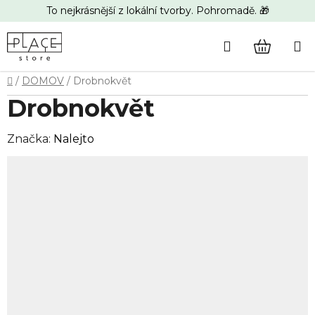
Přejít
To nejkrásnější z lokální tvorby. Pohromadě. 🎁
na
obsah
Hledat
NÁKUP
Domů
/
DOMOV
/
Drobnokvět
KOŠÍK
Drobnokvět
Značka:
Nalejto