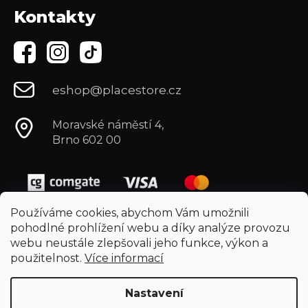
Kontakty
eshop@placestore.cz
Moravské náměstí 4,
Brno 602 00
Používáme cookies, abychom Vám umožnili
pohodlné prohlížení webu a díky analýze provozu
webu neustále zlepšovali jeho funkce, výkon a
použitelnost.
Více informací
Nastavení