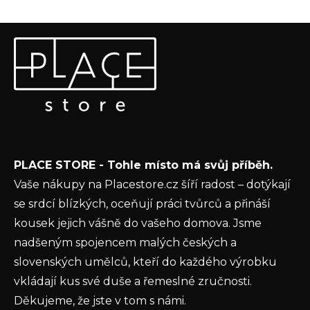
Z
Odebírat newsletter
á
p
Vložte svůj e-mail a my vám budeme zasílat informace o
a
nových produktech na našem e-shopu.
t
E-mail
í
Vložením e-mailu souhlasíte s
podmínkami
PLACE STORE - Tohle místo má svůj příběh.
ochrany osobních údajů
Vaše nákupy na Placestore.cz šíří radost – dotýkají
PŘIHLÁSIT SE
se srdcí blízkých, oceňují práci tvůrců a přináší
kousek jejich vášně do vašeho domova. Jsme
nadšeným spojencem malých českých a
slovenských umělců, kteří do každého výrobku
vkládají kus své duše a řemeslné zručnosti.
Děkujeme, že jste v tom s námi.