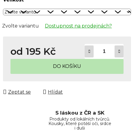
Dostupnost na prodejnách?
Zvolte variantu
od
195 Kč
Měrná cena:
DO KOŠÍKU
Zeptat se
Hlídat
S láskou z ČR a SK
Produkty od lokálních tvůrců.
Kousky, které potěší oči, srdce
i duši