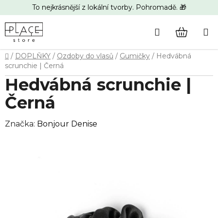
Přejít
To nejkrásnější z lokální tvorby. Pohromadě. 🎁
na
obsah
Hledat
NÁKUP
Domů
/
DOPLŇKY
/
Ozdoby do vlasů
/
Gumičky
/
Hedvábná
KOŠÍK
scrunchie | Černá
Hedvábná scrunchie |
Černá
Značka:
Bonjour Denise