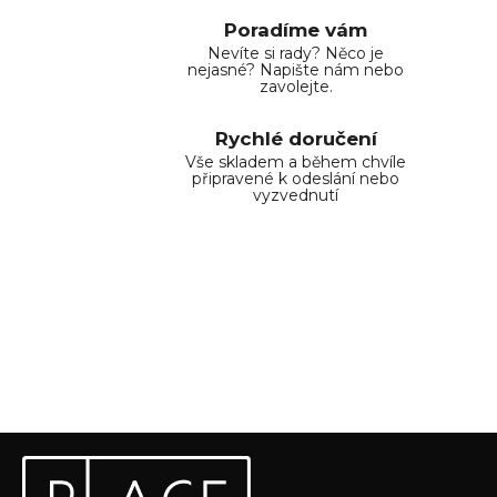
Poradíme vám
Nevíte si rady? Něco je
nejasné? Napište nám nebo
zavolejte.
Rychlé doručení
Vše skladem a během chvíle
připravené k odeslání nebo
vyzvednutí
Z
Odebírat newsletter
á