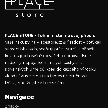
p
Vložte svůj e-mail a my vám budeme zasílat informace o
a
nových produktech na našem e-shopu.
t
E-mail
í
Vložením e-mailu souhlasíte s
podmínkami
PLACE STORE - Tohle místo má svůj příběh.
ochrany osobních údajů
Vaše nákupy na Placestore.cz šíří radost – dotýkají
PŘIHLÁSIT SE
se srdcí blízkých, oceňují práci tvůrců a přináší
kousek jejich vášně do vašeho domova. Jsme
nadšeným spojencem malých českých a
slovenských umělců, kteří do každého výrobku
vkládají kus své duše a řemeslné zručnosti.
Děkujeme, že jste v tom s námi.
Navigace
Značky