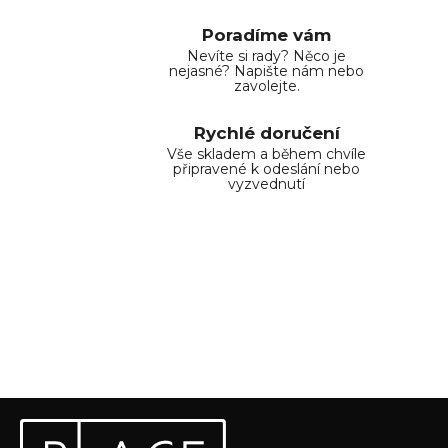
Poradíme vám
Nevíte si rady? Něco je
nejasné? Napište nám nebo
zavolejte.
Rychlé doručení
Vše skladem a během chvíle
připravené k odeslání nebo
vyzvednutí
Z
Odebírat newsletter
á