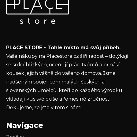
p
Vložte svůj e-mail a my vám budeme zasílat informace o
a
nových produktech na našem e-shopu.
t
E-mail
í
Vložením e-mailu souhlasíte s
podmínkami
PLACE STORE - Tohle místo má svůj příběh.
ochrany osobních údajů
Vaše nákupy na Placestore.cz šíří radost – dotýkají
PŘIHLÁSIT SE
se srdcí blízkých, oceňují práci tvůrců a přináší
kousek jejich vášně do vašeho domova. Jsme
nadšeným spojencem malých českých a
slovenských umělců, kteří do každého výrobku
vkládají kus své duše a řemeslné zručnosti.
Děkujeme, že jste v tom s námi.
Navigace