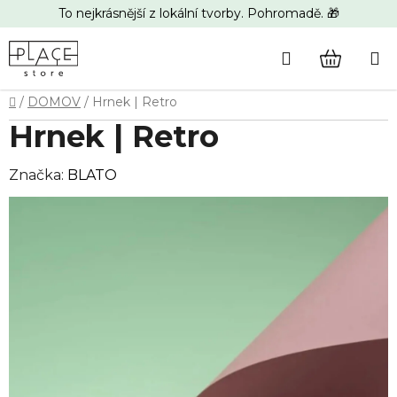
Přejít
To nejkrásnější z lokální tvorby. Pohromadě. 🎁
na
obsah
Hledat
NÁKUP
Domů
/
DOMOV
/
Hrnek | Retro
KOŠÍK
Hrnek | Retro
Značka:
BLATO