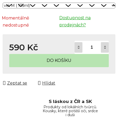
Dostupnost na
Momentálně
prodejnách?
nedostupné
590 Kč
Měrná cena:
DO KOŠÍKU
Zeptat se
Hlídat
S láskou z ČR a SK
Produkty od lokálních tvůrců.
Kousky, které potěší oči, srdce
i duši