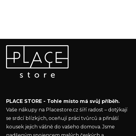
Z
Odebírat newsletter
á
p
Vložte svůj e-mail a my vám budeme zasílat informace o
a
nových produktech na našem e-shopu.
t
E-mail
í
Vložením e-mailu souhlasíte s
podmínkami
PLACE STORE - Tohle místo má svůj příběh.
ochrany osobních údajů
Vaše nákupy na Placestore.cz šíří radost – dotýkají
PŘIHLÁSIT SE
se srdcí blízkých, oceňují práci tvůrců a přináší
kousek jejich vášně do vašeho domova. Jsme
nadšeným spojencem malých českých a