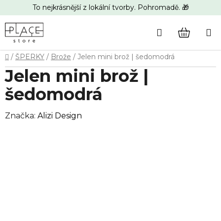
Přejít
To nejkrásnější z lokální tvorby. Pohromadě. 🎁
na
obsah
Hledat
NÁKUP
Domů
/
ŠPERKY
/
Brože
/
Jelen mini brož | šedomodrá
KOŠÍK
Jelen mini brož |
šedomodrá
Značka:
Alizi Design