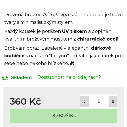
Dřevěná brož od
Alizi Design
krásně propojuje hravé
tvary s minimalistickým stylem.
Každý kousek je
potištěn
UV tiskem
a doplněn
kvalitním brožovým můstkem z
chirurgické oceli
.
Brož vám dorazí zabalená v elegantní
dárkové
krabičce
s nápisem "for you" – ideální jako dárek pro
sebe nebo někoho blízkého. 🎁
Dostupnost na prodejnách?
Skladem
360 Kč
Měrná cena:
DO KOŠÍKU