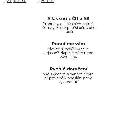
Zeptat se
Hlídat
S láskou z ČR a SK
Produkty od lokálních tvůrců.
Kousky, které potěší oči, srdce
i duši
Poradíme vám
Nevíte si rady? Něco je
nejasné? Napište nám nebo
zavolejte.
Rychlé doručení
Vše skladem a během chvíle
připravené k odeslání nebo
vyzvednutí