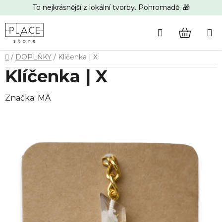
Přejít
To nejkrásnější z lokální tvorby. Pohromadě. 🎁
na
obsah
Hledat
NÁKUP
Domů
/
DOPLŇKY
/
Klíčenka | X
KOŠÍK
Klíčenka | X
Značka:
MĀ