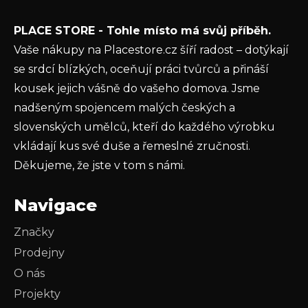
Vložením e-mailu souhlasíte s
podmínkami
PLACE STORE - Tohle místo má svůj příběh.
ochrany osobních údajů
Vaše nákupy na Placestore.cz šíří radost – dotýkají
PŘIHLÁSIT SE
se srdcí blízkých, oceňují práci tvůrců a přináší
kousek jejich vášně do vašeho domova. Jsme
nadšeným spojencem malých českých a
slovenských umělců, kteří do každého výrobku
vkládají kus své duše a řemeslné zručnosti.
Děkujeme, že jste v tom s námi.
Navigace
Značky
Prodejny
O nás
Projekty