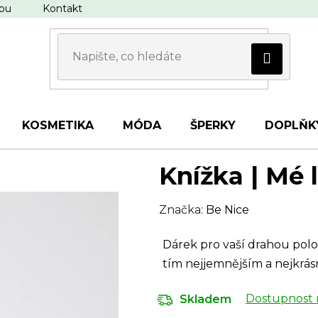
upu
Kontakt
KOSMETIKA
MÓDA
ŠPERKY
DOPLŇK
Knížka | Mé 
Značka:
Be Nice
Dárek pro vaší drahou polov
tím nejjemnějším a nejkrá
Dostupnost 
Skladem