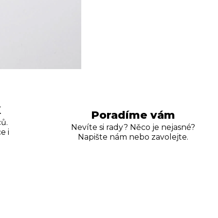
K
Poradíme vám
ů.
Nevíte si rady? Něco je nejasné?
e i
Napište nám nebo zavolejte.