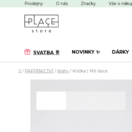
Přejít
Prodejny
O nás
Značky
Vše o nák
na
obsah
NOVINKY ✨
DÁRKY
SVATBA 🥂
Domů
/
PAPÍRNICTVÍ
/
Knihy
/
Knížka | Mé lásce