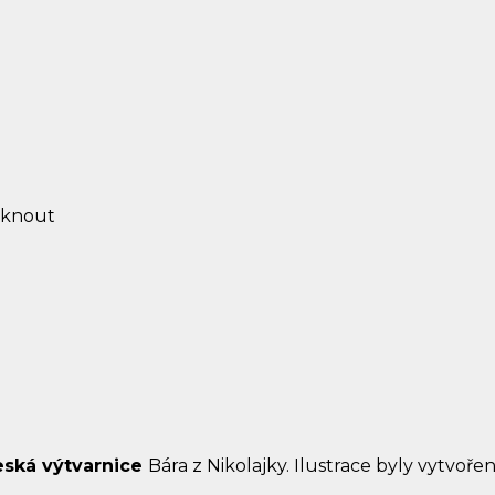
iknout
česká výtvarnice
Bára z Nikolajky. Ilustrace byly vytvoře