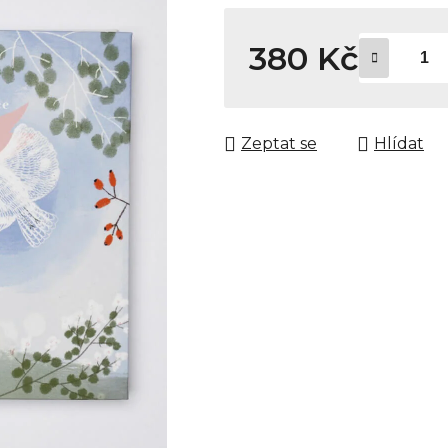
380 Kč
Měrná cena:
Zeptat se
Hlídat