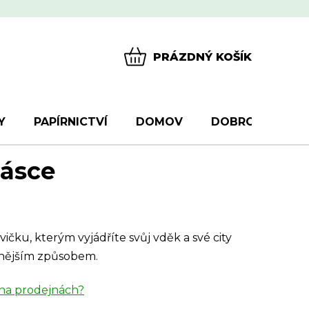
PRÁZDNÝ KOŠÍK
NÁKUPNÍ
KOŠÍK
Y
PAPÍRNICTVÍ
DOMOV
DOBROTY
D
lásce
ičku, kterým vyjádříte svůj vděk a své city
snějším způsobem.
na prodejnách?