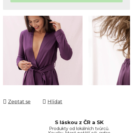
Zeptat se
Hlídat
S láskou z ČR a SK
Produkty od lokálních tvůrců.
Kousky, které potěší oči, srdce