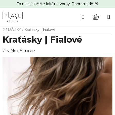
Přejít
To nejkrásnější z lokální tvorby. Pohromadě. 🎁
na
obsah
Hledat
NÁKUP
Domů
/
DÁRKY
/
Kraťásky | Fialové
KOŠÍK
Kraťásky | Fialové
Značka:
Alluree