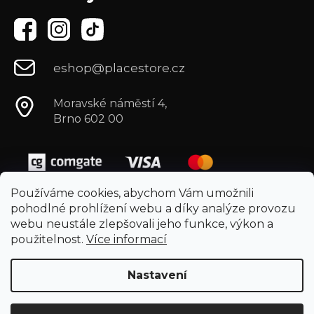
eshop@placestore.cz
Moravské náměstí 4,
Brno 602 00
Používáme cookies, abychom Vám umožnili
pohodlné prohlížení webu a díky analýze provozu
webu neustále zlepšovali jeho funkce, výkon a
použitelnost.
Více informací
Nastavení
Vytvořil Shoptet
Copyright 2026
Placestore.cz
. Všechna práva