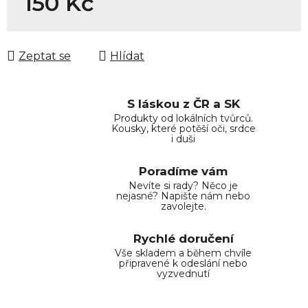
150 Kč
Měrná cena:
Zeptat se
Hlídat
S láskou z ČR a SK
Produkty od lokálních tvůrců.
Kousky, které potěší oči, srdce
i duši
Poradíme vám
Nevíte si rady? Něco je
nejasné? Napište nám nebo
zavolejte.
Rychlé doručení
Vše skladem a během chvíle
připravené k odeslání nebo
vyzvednutí