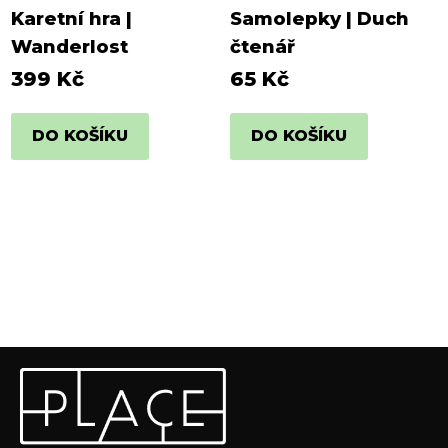
Karetní hra |
Samolepky | Duch
Wanderlost
čtenář
399 Kč
65 Kč
DO KOŠÍKU
DO KOŠÍKU
Z
Odebírat newsletter
á
p
Vložte svůj e-mail a my vám budeme zasílat informace o
a
nových produktech na našem e-shopu.