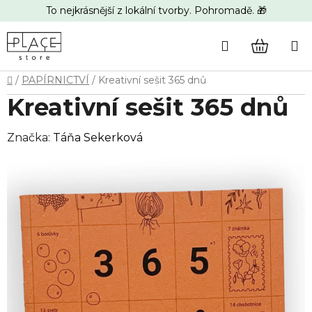
Přejít
To nejkrásnější z lokální tvorby. Pohromadě. 🎁
na
obsah
Hledat
NÁKUP
Domů
/
PAPÍRNICTVÍ
/
Kreativní sešit 365 dnů
KOŠÍK
Kreativní sešit 365 dnů
Značka:
Táňa Sekerková