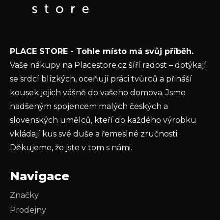
t
E-mail
í
Vložením e-mailu souhlasíte s
podmínkami
PLACE STORE - Tohle místo má svůj příběh.
ochrany osobních údajů
Vaše nákupy na Placestore.cz šíří radost – dotýkají
PŘIHLÁSIT SE
se srdcí blízkých, oceňují práci tvůrců a přináší
kousek jejich vášně do vašeho domova. Jsme
nadšeným spojencem malých českých a
slovenských umělců, kteří do každého výrobku
vkládají kus své duše a řemeslné zručnosti.
Děkujeme, že jste v tom s námi.
Navigace
Značky
Prodejny