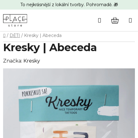
Přejít
To nejkrásnější z lokální tvorby. Pohromadě. 🎁
na
obsah
Hledat
NÁKUP
Domů
/
DĚTI
/
Kresky | Abeceda
KOŠÍK
Kresky | Abeceda
Značka:
Kresky