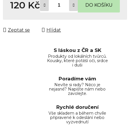
120 Kč
DO KOŠÍKU
Měrná cena:
Zeptat se
Hlídat
S láskou z ČR a SK
Produkty od lokálních tvůrců.
Kousky, které potěší oči, srdce
i duši
Poradíme vám
Nevíte si rady? Něco je
nejasné? Napište nám nebo
zavolejte.
Rychlé doručení
Vše skladem a během chvíle
připravené k odeslání nebo
vyzvednutí