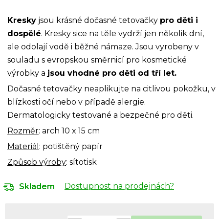
C
h
a
Kresky
jsou krásné dočasné tetovačky
pro děti i
t
G
dospělé
. Kresky sice na těle vydrží jen několik dní,
P
T
ale odolají vodě i běžné námaze. Jsou vyrobeny v
ř
e
souladu s evropskou směrnicí pro kosmetické
k
výrobky a
jsou vhodné pro děti od tří let.
l
:
Dočasné tetovačky neaplikujte na citlivou pokožku, v
blízkosti očí nebo v případě alergie.
Dermatologicky testované a bezpečné pro děti.
Rozměr
: arch 10 x 15 cm
Materiál
: potištěný papír
Způsob výroby
: sítotisk
Dostupnost na prodejnách?
Skladem