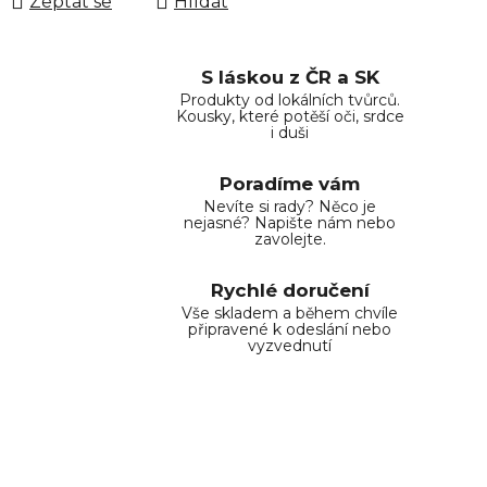
Zeptat se
Hlídat
S láskou z ČR a SK
Produkty od lokálních tvůrců.
Kousky, které potěší oči, srdce
i duši
Poradíme vám
Nevíte si rady? Něco je
nejasné? Napište nám nebo
zavolejte.
Rychlé doručení
Vše skladem a během chvíle
připravené k odeslání nebo
vyzvednutí