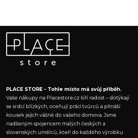
Z
Odebírat newsletter
á
p
Vložte svůj e-mail a my vám budeme zasílat informace o
a
nových produktech na našem e-shopu.
t
E-mail
í
Vložením e-mailu souhlasíte s
podmínkami
PLACE STORE - Tohle místo má svůj příběh.
ochrany osobních údajů
Vaše nákupy na Placestore.cz šíří radost – dotýkají
PŘIHLÁSIT SE
se srdcí blízkých, oceňují práci tvůrců a přináší
kousek jejich vášně do vašeho domova. Jsme
nadšeným spojencem malých českých a
slovenských umělců, kteří do každého výrobku