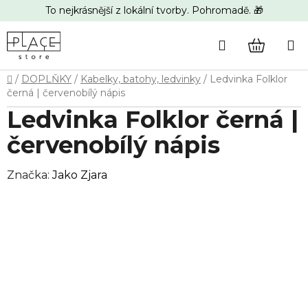
Přejít
To nejkrásnější z lokální tvorby. Pohromadě. 🎁
na
obsah
Hledat
NÁKUP
Domů
/
DOPLŇKY
/
Kabelky, batohy, ledvinky
/
Ledvinka Folklor
KOŠÍK
černá | červenobílý nápis
Ledvinka Folklor černá |
červenobílý nápis
Značka:
Jako Zjara