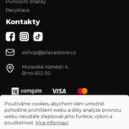
Puncovní značky
Recyklace
Kontakty
eshop@placestore.cz
Moravské náměstí 4,
Brno 602 00
Používáme cookies, abychom Vám umožnili
pohodlné prohlížení webu a díky analýze provozu
webu neustále zlepšovali jeho funkce, výkon a
použitelnost.
Více informací