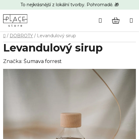
Přejít
To nejkrásnější z lokální tvorby. Pohromadě. 🎁
na
obsah
Hledat
NÁKUP
Domů
/
DOBROTY
/
Levandulový sirup
KOŠÍK
Levandulový sirup
Značka:
Šumava forrest