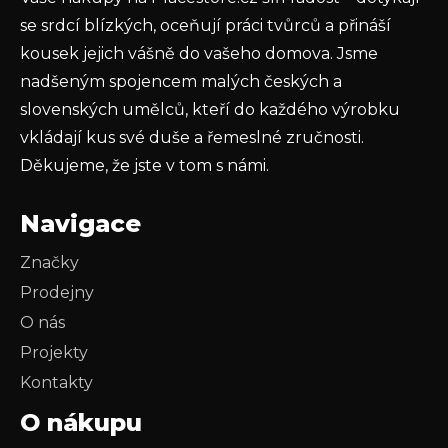
PŘIHLÁSIT SE
se srdcí blízkých, oceňují práci tvůrců a přináší
kousek jejich vášně do vašeho domova. Jsme
nadšeným spojencem malých českých a
slovenských umělců, kteří do každého výrobku
vkládají kus své duše a řemeslné zručnosti.
Děkujeme, že jste v tom s námi.
Navigace
Značky
Prodejny
O nás
Projekty
Kontakty
O nákupu