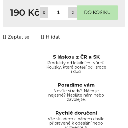
190 Kč
DO KOŠÍKU
Měrná cena:
Zeptat se
Hlídat
S láskou z ČR a SK
Produkty od lokálních tvůrců.
Kousky, které potěší oči, srdce
i duši
Poradíme vám
Nevíte si rady? Něco je
nejasné? Napište nám nebo
zavolejte.
Rychlé doručení
Vše skladem a během chvíle
připravené k odeslání nebo
vyzvednutí