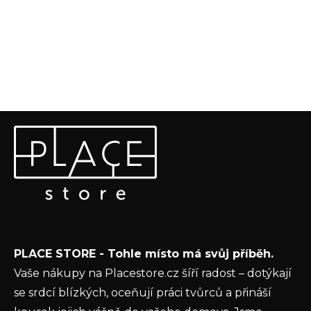
Z
Odebírat newsletter
á
p
Vložte svůj e-mail a my vám budeme zasílat informace o
a
nových produktech na našem e-shopu.
t
E-mail
í
Vložením e-mailu souhlasíte s
podmínkami
PLACE STORE - Tohle místo má svůj příběh.
ochrany osobních údajů
Vaše nákupy na Placestore.cz šíří radost – dotýkají
PŘIHLÁSIT SE
se srdcí blízkých, oceňují práci tvůrců a přináší