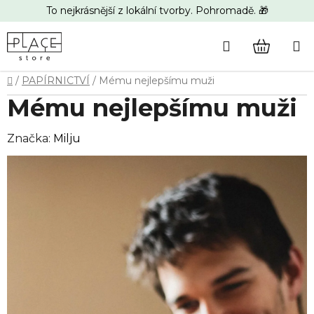
Přejít
To nejkrásnější z lokální tvorby. Pohromadě. 🎁
na
obsah
Hledat
NÁKUP
Domů
/
PAPÍRNICTVÍ
/
Mému nejlepšímu muži
KOŠÍK
Mému nejlepšímu muži
Značka:
Milju