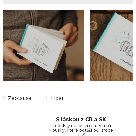
Měrná cena:
Zeptat se
Hlídat
S láskou z ČR a SK
Produkty od lokálních tvůrců.
Kousky, které potěší oči, srdce
i duši