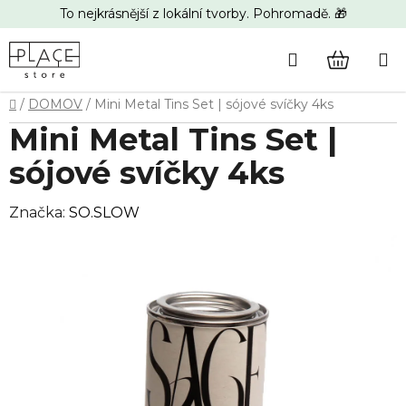
Přejít
To nejkrásnější z lokální tvorby. Pohromadě. 🎁
na
obsah
Hledat
NÁKUP
Domů
/
DOMOV
/
Mini Metal Tins Set | sójové svíčky 4ks
KOŠÍK
Mini Metal Tins Set |
sójové svíčky 4ks
Značka:
SO.SLOW