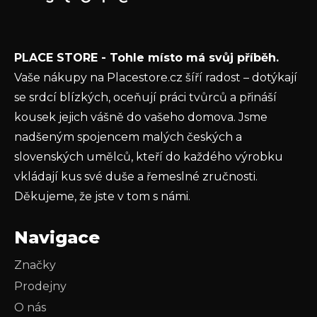
E-mail
í
Vložením e-mailu souhlasíte s
podmínkami
PLACE STORE - Tohle místo má svůj příběh.
ochrany osobních údajů
Vaše nákupy na Placestore.cz šíří radost – dotýkají
PŘIHLÁSIT SE
se srdcí blízkých, oceňují práci tvůrců a přináší
kousek jejich vášně do vašeho domova. Jsme
nadšeným spojencem malých českých a
slovenských umělců, kteří do každého výrobku
vkládají kus své duše a řemeslné zručnosti.
Děkujeme, že jste v tom s námi.
Navigace
Značky
Prodejny
O nás