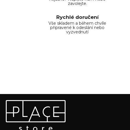
zavolejte.
Rychlé doručení
Vše skladem a během chvíle
připravené k odeslání nebo
vyzvednutí
Z
Odebírat newsletter
á
p
Vložte svůj e-mail a my vám budeme zasílat informace o
a
nových produktech na našem e-shopu.
t