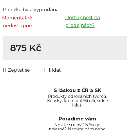
Položka byla vyprodána…
Dostupnost na
Momentálně
prodejnách?
nedostupné
875 Kč
Měrná cena:
Zeptat se
Hlídat
S láskou z ČR a SK
Produkty od lokálních tvůrců.
Kousky, které potěší oči, srdce
i duši
Poradíme vám
Nevíte si rady? Něco je
nejasné? Napište nám nebo