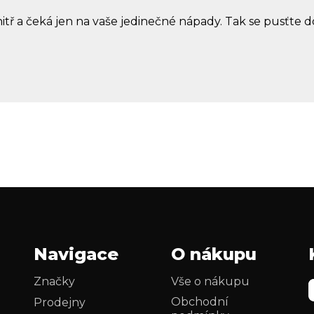
tř a čeká jen na vaše jedinečné nápady. Tak se pusťte d
Navigace
O nákupu
Značky
Vše o nákupu
Obchodní
Prodejny