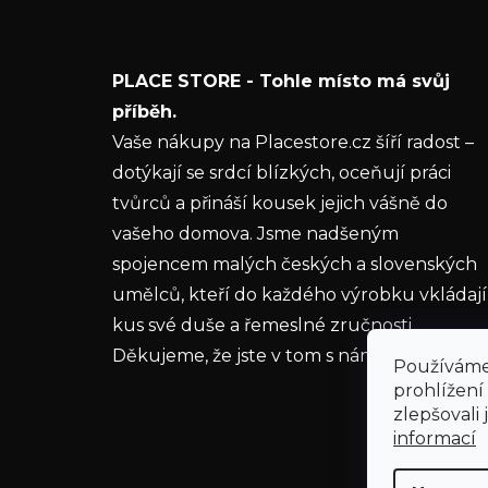
t
shopu.
í
E-mail
PLACE STORE - Tohle místo má svůj
Vložením e-mailu souhlasíte s
podmínkami
příběh.
ochrany osobních údajů
Vaše nákupy na Placestore.cz šíří radost –
dotýkají se srdcí blízkých, oceňují práci
PŘIHLÁSIT SE
tvůrců a přináší kousek jejich vášně do
vašeho domova. Jsme nadšeným
spojencem malých českých a slovenských
umělců, kteří do každého výrobku vkládají
kus své duše a řemeslné zručnosti.
Děkujeme, že jste v tom s námi.
Používáme
prohlížení
zlepšovali
informací