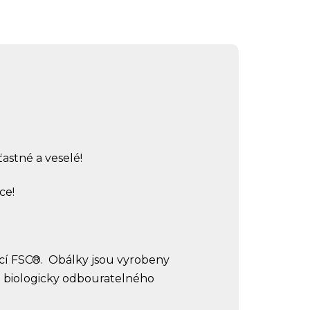
ťastné a veselé!
ce!
cí FSC®.
Obálky jsou vyrobeny
z biologicky odbouratelného