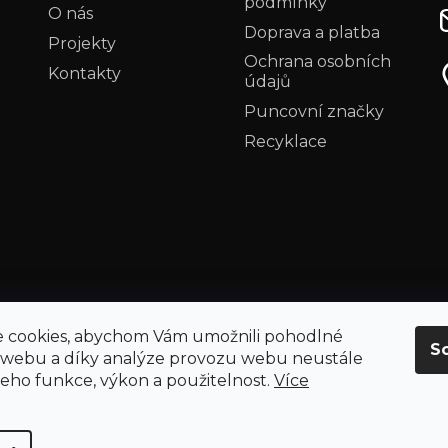
podmínky
O nás
Doprava a platba
Projekty
Ochrana osobních
Kontakty
údajů
Puncovní značky
Recyklace
 cookies, abychom Vám umožnili pohodlné
S
 webu a díky analýze provozu webu neustále
 jeho funkce, výkon a použitelnost.
Více