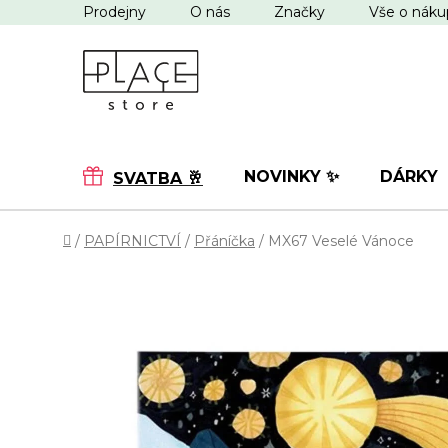
Přejít
Prodejny
O nás
Značky
Vše o nák
na
obsah
NOVINKY ✨
DÁRKY
SVATBA 🥂
Domů
/
PAPÍRNICTVÍ
/
Přáníčka
/
MX67 Veselé Vánoce