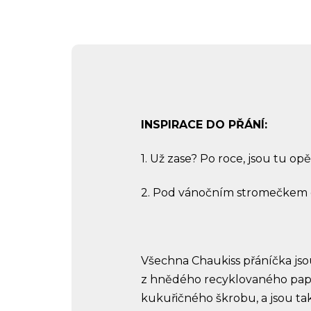
INSPIRACE DO PŘÁNÍ:
1.
Už zase? Po roce, jsou tu opě
2.
Pod vánočním stromečkem dne
Všechna Chaukiss přáníčka jsou 
z hnědého recyklovaného papír
kukuřičného škrobu, a jsou t