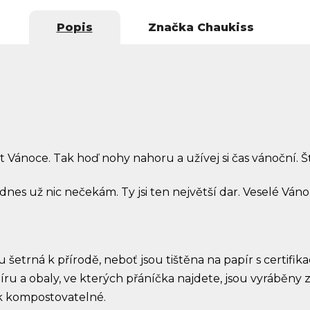
Popis
Značka
Chaukiss
t Vánoce. Tak hoď nohy nahoru a užívej si čas vánoční. Š
s už nic nečekám. Ty jsi ten největší dar. Veselé Váno
šetrná k přírodě, neboť jsou tištěna na papír s certifika
u a obaly, ve kterých přáníčka najdete, jsou vyráběny 
ak kompostovatelné.