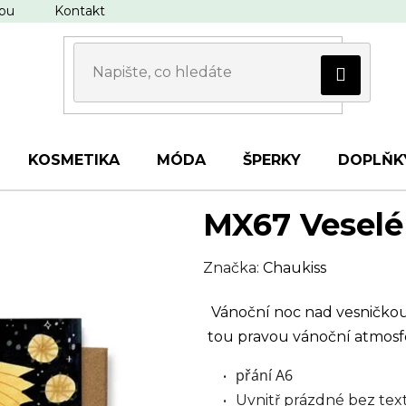
upu
Kontakt
KOSMETIKA
MÓDA
ŠPERKY
DOPLŇK
MX67 Veselé
Značka:
Chaukiss
Vánoční noc nad vesničkou.
tou pravou vánoční atmosf
přání A6
Uvnitř prázdné bez tex