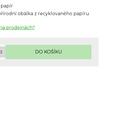
 papír
přírodní obálka z recyklovaného papíru
na prodejnách?
DO KOŠÍKU