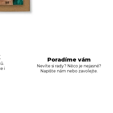
K
Poradíme vám
ů.
Nevíte si rady? Něco je nejasné?
e i
Napište nám nebo zavolejte.