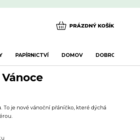
PRÁZDNÝ KOŠÍK
NÁKUPNÍ
KOŠÍK
Y
PAPÍRNICTVÍ
DOMOV
DOBROTY
D
 Vánoce
 To je nové vánoční přáníčko, které dýchá
érou.
tu