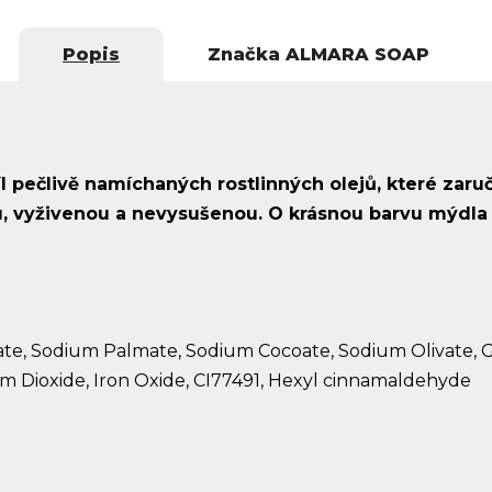
Popis
Značka
ALMARA SOAP
 pečlivě namíchaných rostlinných olejů, které zaru
, vyživenou a nevysušenou. O krásnou barvu mýdla 
e, Sodium Palmate, Sodium Cocoate, Sodium Olivate, Gl
um Dioxide, Iron Oxide, CI77491, Hexyl cinnamaldehyde