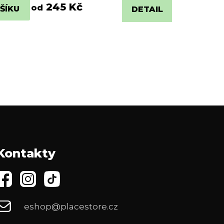
245 Kč
od
ŠÍKU
DETAIL
Kontakty
eshop@placestore.cz