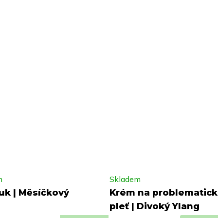
m
Skladem
k | Měsíčkový
Krém na problematic
pleť | Divoký Ylang