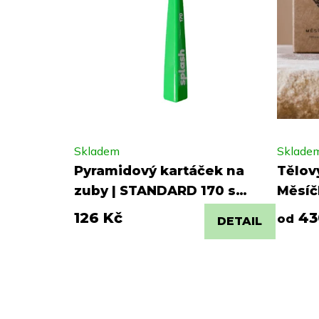
Skladem
Sklade
Pyramidový kartáček na
Tělov
zuby | STANDARD 170 s
Měsíč
dvěma pyramidami
126 Kč
43
od
DETAIL