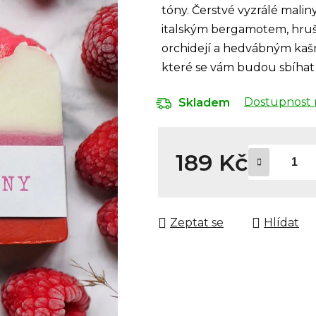
tóny. Čerstvé vyzrálé malin
italským bergamotem, hruš
orchidejí a hedvábným kaš
které se vám budou sbíhat s
Dostupnost 
Skladem
189 Kč
Měrná cena:
Zeptat se
Hlídat