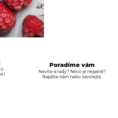
K
Poradíme vám
ů.
Nevíte si rady? Něco je nejasné?
e i
Napište nám nebo zavolejte.