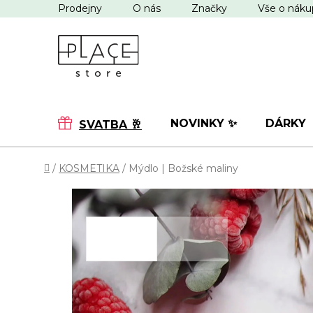
Přejít
Prodejny
O nás
Značky
Vše o nák
na
obsah
NOVINKY ✨
DÁRKY
SVATBA 🥂
Domů
/
KOSMETIKA
/
Mýdlo | Božské maliny