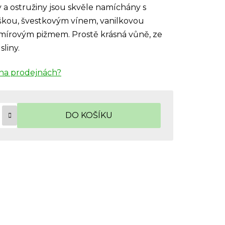
y a ostružiny jsou skvěle namíchány s
kou, švestkovým vínem, vanilkovou
mírovým pižmem. Prostě krásná vůně, ze
liny.
na prodejnách?
DO KOŠÍKU