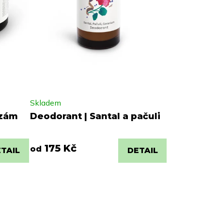
Skladem
lzám
Deodorant | Santal a pačuli
175 Kč
od
TAIL
DETAIL