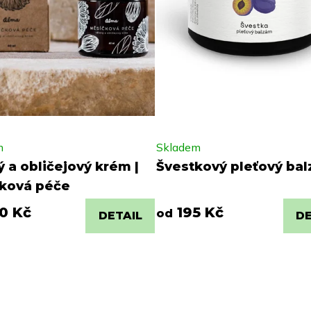
m
Skladem
ý a obličejový krém |
Švestkový pleťový ba
ková péče
0 Kč
195 Kč
od
DETAIL
DE