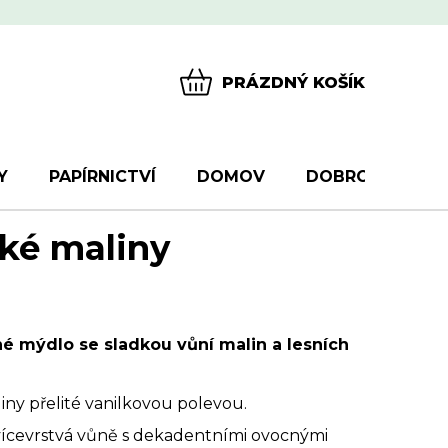
PRÁZDNÝ KOŠÍK
NÁKUPNÍ
KOŠÍK
Y
PAPÍRNICTVÍ
DOMOV
DOBROTY
D
ské maliny
é mýdlo se sladkou vůní malin a lesních
iny přelité vanilkovou polevou.
vícevrstvá vůně s dekadentními ovocnými