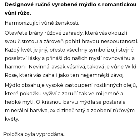
Designové ručně vyrobené mýdlo s romantickou
vůní růže.
Harmonizující vůně ženskosti.
Otevřete brány růžové zahrady, která vás okouzlí
svou čistotou a zároveň pohltí hravou nespoutaností.
Každý květ je jiný, přesto všechny symbolizují stejné
poselství lásky a přináší do našich myslí rovnováhu a
harmonii. Nevinná, avšak vášnivá, taková je vůně Wild
Rose, která vás zahalí jako ten nejjemnější závoj.
Mýdlo obsahuje vysoké zastoupení rostlinných olejů,
které pokožku vyživí a zaručí tak velmi jemné a
hebké mytí. O krásnou barvu mýdla se postarala
minerální barviva, oxid zinečnatý a zdobení růžovými
květy.
Položka byla vyprodána…