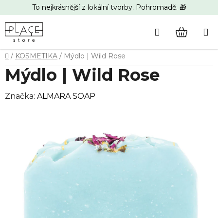
Přejít
To nejkrásnější z lokální tvorby. Pohromadě. 🎁
na
obsah
Hledat
NÁKUP
Domů
/
KOSMETIKA
/
Mýdlo | Wild Rose
KOŠÍK
Mýdlo | Wild Rose
Značka:
ALMARA SOAP