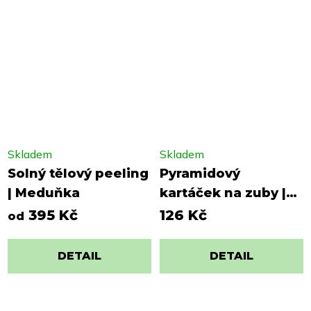
Skladem
Skladem
Solný tělový peeling
Pyramidový
| Meduňka
kartáček na zuby |
STANDART 170
395 Kč
126 Kč
od
DETAIL
DETAIL