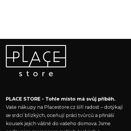
Z
Odebírat newsletter
á
p
Vložte svůj e-mail a my vám budeme zasílat informace o
a
nových produktech na našem e-shopu.
t
E-mail
í
Vložením e-mailu souhlasíte s
podmínkami
PLACE STORE - Tohle místo má svůj příběh.
ochrany osobních údajů
Vaše nákupy na Placestore.cz šíří radost – dotýkají
PŘIHLÁSIT SE
se srdcí blízkých, oceňují práci tvůrců a přináší
kousek jejich vášně do vašeho domova. Jsme