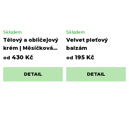
Skladem
Skladem
Tělový a obličejový
Velvet pleťový
krém | Měsíčková
balzám
péče
430 Kč
195 Kč
od
od
DETAIL
DETAIL