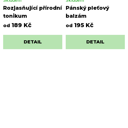
Rozjasňující přírodní
Pánský pleťový
tonikum
balzám
189 Kč
195 Kč
od
od
DETAIL
DETAIL