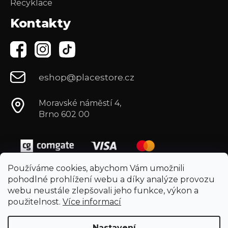
Recyklace
Kontakty
eshop@placestore.cz
Moravské náměstí 4,
Brno 602 00
Používáme cookies, abychom Vám umožnili
pohodlné prohlížení webu a díky analýze provozu
webu neustále zlepšovali jeho funkce, výkon a
použitelnost.
Více informací
Nastavení