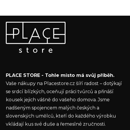
Z
Odebírat newsletter
á
p
Vložte svůj e-mail a my vám budeme zasílat informace o
a
nových produktech na našem e-shopu.
t
E-mail
í
Vložením e-mailu souhlasíte s
podmínkami
PLACE STORE - Tohle místo má svůj příběh.
ochrany osobních údajů
Vaše nákupy na Placestore.cz šíří radost – dotýkají
PŘIHLÁSIT SE
se srdcí blízkých, oceňují práci tvůrců a přináší
kousek jejich vášně do vašeho domova. Jsme
nadšeným spojencem malých českých a
slovenských umělců, kteří do každého výrobku
vkládají kus své duše a řemeslné zručnosti.