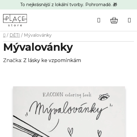
Přejít
To nejkrásnější z lokální tvorby. Pohromadě. 🎁
na
obsah
Hledat
NÁKUP
Domů
/
DĚTI
/
Mývalovánky
KOŠÍK
Mývalovánky
Značka:
Z lásky ke vzpomínkám