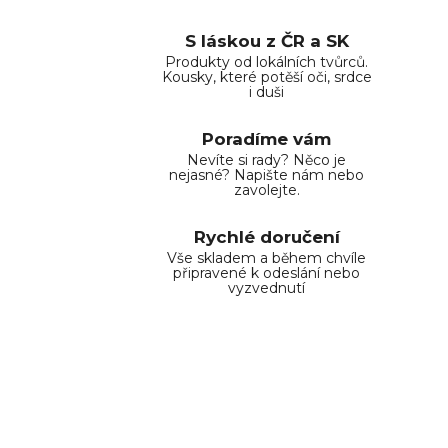
S láskou z ČR a SK
Produkty od lokálních tvůrců.
Kousky, které potěší oči, srdce
i duši
Poradíme vám
Nevíte si rady? Něco je
nejasné? Napište nám nebo
zavolejte.
Rychlé doručení
Vše skladem a během chvíle
připravené k odeslání nebo
vyzvednutí