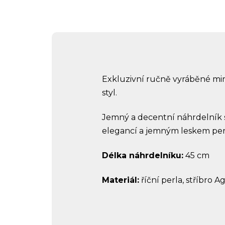
Exkluzivní ručně vyráběné mi
styl.
Jemný a decentní náhrdelník 
elegancí a jemným leskem perl
Délka náhrdelníku:
45 cm
Materiál:
říční perla, stříbro 