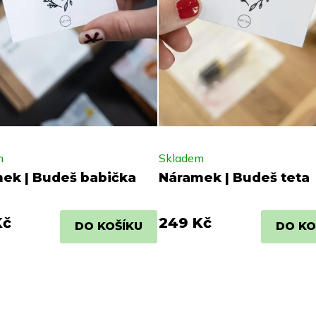
m
Skladem
ek | Budeš babička
Náramek | Budeš teta
Kč
249 Kč
DO KOŠÍKU
DO KO