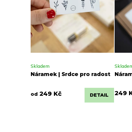
Skladem
Sklade
Náramek | Srdce pro radost
Náram
249 
249 Kč
od
DETAIL