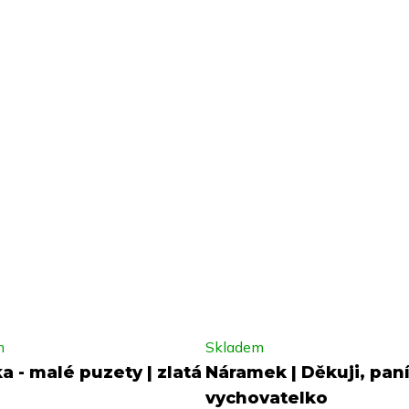
m
Skladem
a - malé puzety | zlatá
Náramek | Děkuji, pan
vychovatelko