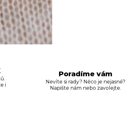
K
Poradíme vám
ů.
Nevíte si rady? Něco je nejasné?
e i
Napište nám nebo zavolejte.