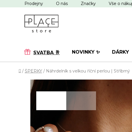
Přejít
Prodejny
O nás
Značky
Vše o nák
na
obsah
NOVINKY ✨
DÁRKY
SVATBA 🥂
Domů
/
ŠPERKY
/
Náhrdelník s velkou říční perlou | Stříbrný