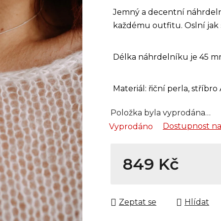
Jemný a decentní náhrdelní
každému outfitu. Oslní jak 
Délka náhrdelníku je 45 m
Materiál: řiční perla, stříb
Položka byla vyprodána…
Dostupnost na
Vyprodáno
849 Kč
Měrná cena:
Zeptat se
Hlídat