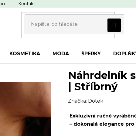
upu
Kontakt
KOSMETIKA
MÓDA
ŠPERKY
DOPLŇK
Náhrdelník s
| Stříbrný
Značka:
Dotek
Exkluzivní ručně vyráběn
– dokonalá elegance pro 