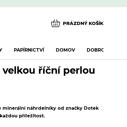
PRÁZDNÝ KOŠÍK
NÁKUPNÍ
KOŠÍK
Y
PAPÍRNICTVÍ
DOMOV
DOBROTY
D
 velkou říční perlou
é minerální náhrdelníky od značky Dotek
každou příležitost.