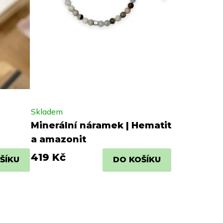
Skladem
Minerální náramek | Hematit
a amazonit
419 Kč
ŠÍKU
DO KOŠÍKU