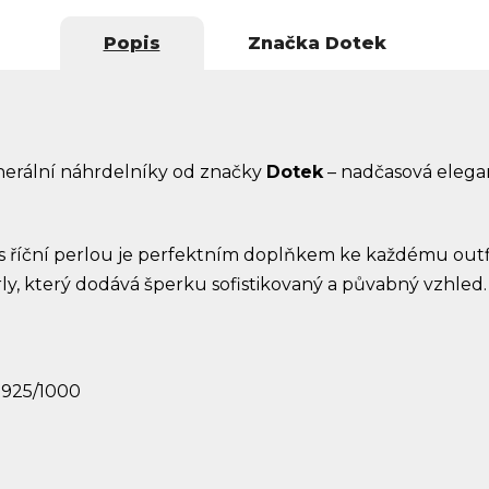
Popis
Značka
Dotek
nerální náhrdelníky od značky
Dotek
– nadčasová elega
s říční perlou je perfektním doplňkem ke každému ou
y, který dodává šperku sofistikovaný a půvabný vzhled.
Ag925/1000