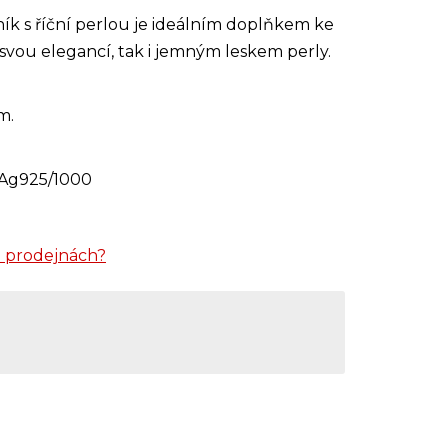
k s říční perlou je ideálním doplňkem ke
svou elegancí, tak i jemným leskem perly.
m.
ro Ag925/1000
 prodejnách?