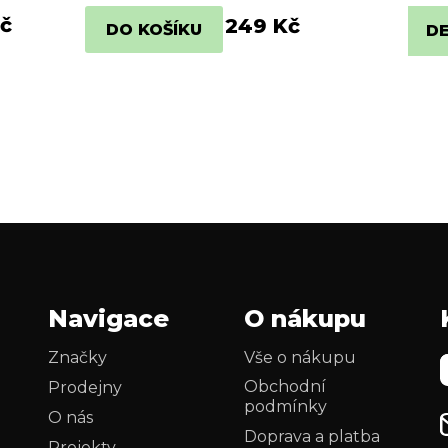
č
249 Kč
DO KOŠÍKU
DE
Navigace
O nákupu
Značky
Vše o nákupu
Obchodní
Prodejny
podmínky
O nás
Doprava a platba
Projekty