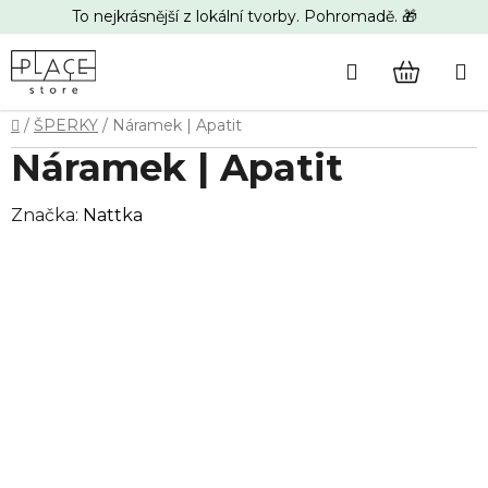
Přejít
To nejkrásnější z lokální tvorby. Pohromadě. 🎁
na
obsah
Hledat
NÁKUP
Domů
/
ŠPERKY
/
Náramek | Apatit
KOŠÍK
Náramek | Apatit
Značka:
Nattka