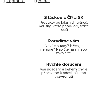
Zeptat se
Hlídat
S láskou z ČR a SK
Produkty od lokálních tvůrců.
Kousky, které potěší oči, srdce
i duši
Poradíme vám
Nevíte si rady? Něco je
nejasné? Napište nám nebo
zavolejte.
Rychlé doručení
Vše skladem a během chvíle
připravené k odeslání nebo
vyzvednutí