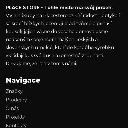
Vložením e-mailu souhlasíte s
podmínkami
PLACE STORE - Tohle místo má svůj příběh.
ochrany osobních údajů
Vaše nákupy na Placestore.cz šíří radost – dotýkají
PŘIHLÁSIT SE
se srdcí blízkých, oceňují práci tvůrců a přináší
kousek jejich vášně do vašeho domova. Jsme
nadšeným spojencem malých českých a
slovenských umělců, kteří do každého výrobku
vkládají kus své duše a řemeslné zručnosti.
Děkujeme, že jste v tom s námi.
Navigace
Značky
Prodejny
O nás
Projekty
Kontakty