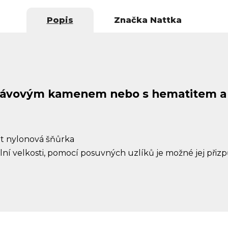
Popis
Značka
Nattka
 lávovým kamenem nebo s hematitem a
it nylonová šňůrka
ální velkosti, pomocí posuvných uzlíků je možné jej přiz