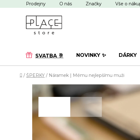
Přejít
Prodejny
O nás
Značky
Vše o nák
na
obsah
NOVINKY ✨
DÁRKY
SVATBA 🥂
Domů
/
ŠPERKY
/
Náramek | Mému nejlepšímu muži