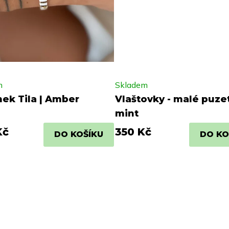
m
Skladem
ek Tila | Amber
Vlaštovky - malé puzet
mint
Kč
350 Kč
DO KOŠÍKU
DO KO