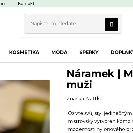
upu
Kontakt
KOSMETIKA
MÓDA
ŠPERKY
DOPLŇK
Náramek | M
muži
Značka:
Nattka
Oživte svůj styl jedinečný
mistrovsky vytvořen kombin
modernosti nylonového prov