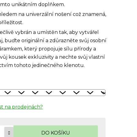
s tímto unikátním doplňkem.
hledem na univerzální nošení což znamená,
říležitost.
člivě vybrán a umístěn tak, aby vytvářel
, buďte originální a zdůrazněte svůj osobní
áramkem, který propojuje sílu přírody a
vůj kousek exkluzivity a nechte svůj vlastní
ctvím tohoto jedinečného klenotu.
t na prodejnách?
DO KOŠÍKU