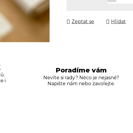
Měrná cena:
Zeptat se
Hlídat
K
Poradíme vám
ů.
Nevíte si rady? Něco je nejasné?
e i
Napište nám nebo zavolejte.