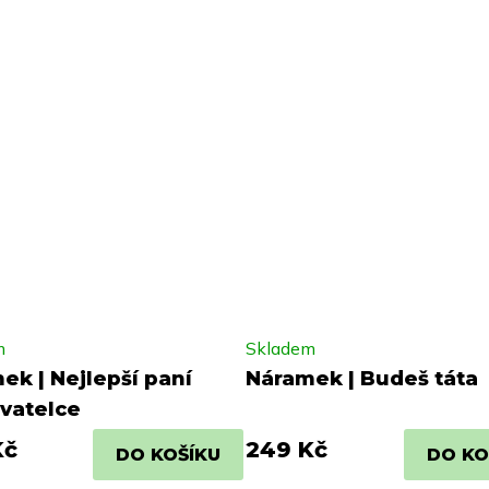
m
Skladem
ek | Nejlepší paní
Náramek | Budeš táta
vatelce
Kč
249 Kč
DO KOŠÍKU
DO KO