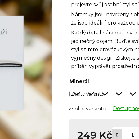
projevte svůj osobní styl 
Náramky jsou navrženy s o
že jsou ideální pro každou p
Každý detail náramku byl pe
jedinečný dojem. Buďte svůj
styl s tímto provázkovým n
výjimečný design. Získejte s
příběh vyprávět prostředni
Minerál
Dostupnos
Zvolte variantu
249 Kč