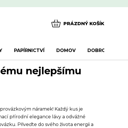
PRÁZDNÝ KOŠÍK
NÁKUPNÍ
KOŠÍK
Y
PAPÍRNICTVÍ
DOMOV
DOBROTY
D
ému nejlepšímu
m provázkovým náramek! Každý kus je
ací přírodní elegance lávy a odvážné
ázku. Přiveďte do svého života energii a