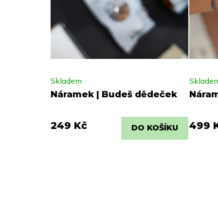
Skladem
Sklade
Náramek | Budeš dědeček
Náram
249 Kč
499 
DO KOŠÍKU