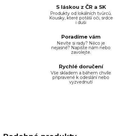
S láskou z ČR a SK
Produkty od lokálních tvůrců.
Kousky, které potěší oči, srdce
i duši
Poradíme vám
Nevíte si rady? Něco je
nejasné? Napište nám nebo
zavolejte.
Rychlé doručení
Vše skladem a během chvíle
připravené k odeslání nebo
vyzvednutí