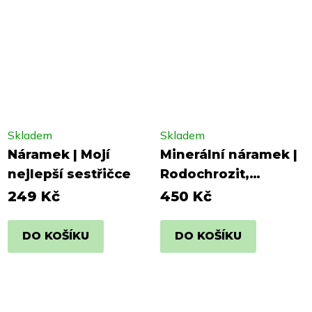
Skladem
Skladem
Náramek | Mojí
Minerální náramek |
nejlepší sestřičce
Rodochrozit,
ametyst, růženín
249 Kč
450 Kč
DO KOŠÍKU
DO KOŠÍKU