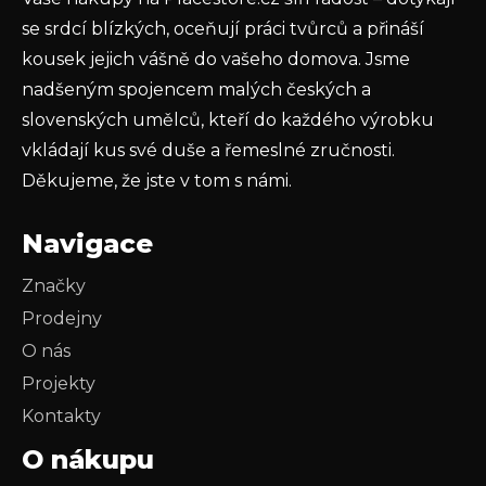
PŘIHLÁSIT SE
se srdcí blízkých, oceňují práci tvůrců a přináší
kousek jejich vášně do vašeho domova. Jsme
nadšeným spojencem malých českých a
slovenských umělců, kteří do každého výrobku
vkládají kus své duše a řemeslné zručnosti.
Děkujeme, že jste v tom s námi.
Navigace
Značky
Prodejny
O nás
Projekty
Kontakty
O nákupu