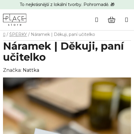
Přejít
To nejkrásnější z lokální tvorby. Pohromadě. 🎁
na
obsah
Hledat
NÁKUP
Domů
/
ŠPERKY
/
Náramek | Děkuji, paní učitelko
KOŠÍK
Náramek | Děkuji, paní
učitelko
Značka:
Nattka